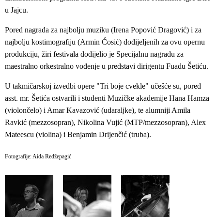
u Jajcu.
Pored nagrada za najbolju muziku (Irena Popović Dragović) i za
najbolju kostimografiju (Armin Ćosić) dodijeljenih za ovu opernu
produkciju, žiri festivala dodijelio je Specijalnu nagradu za
maestralno orkestralno vođenje u predstavi dirigentu Fuadu Šetiću.
U takmičarskoj izvedbi opere "Tri boje cvekle" učešće su, pored
asst. mr. Šetića ostvarili i studenti Muzičke akademije Hana Hamza
(violončelo) i Amar Kavazović (udaraljke), te alumniji Amila
Ravkić (mezzosopran), Nikolina Vujić (MTP/mezzosopran), Alex
Mateescu (violina) i Benjamin Drijenčić (truba).
Fotografije: Aida Redžepagić