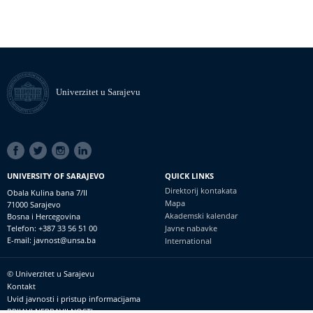
Univerzitet u Sarajevu
SOCIAL
LINKS
UNIVERSITY OF SARAJEVO
QUICK LINKS
Direktorij kontakata
Obala Kulina bana 7/II
Mapa
71000 Sarajevo
Akademski kalendar
Bosna i Hercegovina
Telefon: +387 33 56 51 00
Javne nabavke
E-mail: javnost@unsa.ba
International
© Univerzitet u Sarajevu
Footer
Kontakt
meni
Uvid javnosti i pristup informacijama
PRIJAVI NEPRAVILNOSTI