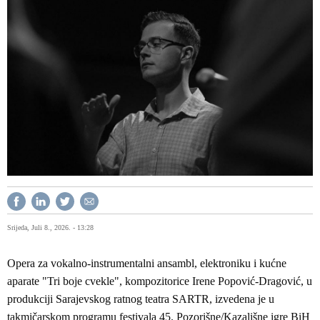
Srijeda, Juli 8., 2026. - 13:28
Opera za vokalno-instrumentalni ansambl, elektroniku i kućne
aparate "Tri boje cvekle", kompozitorice Irene Popović-Dragović, u
produkciji Sarajevskog ratnog teatra SARTR, izvedena je u
takmičarskom programu festivala 45. Pozorišne/Kazališne igre BiH