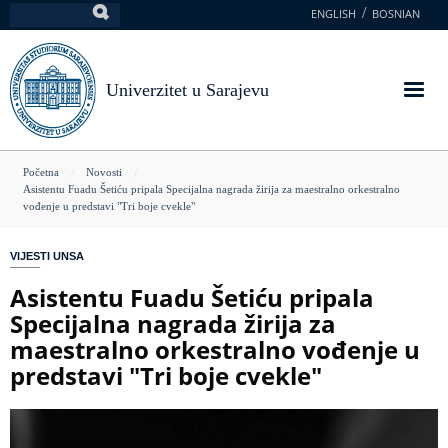
Skoči
ENGLISH
BOSNIAN
Pretraga
na
glavni
sadržaj
Univerzitet u Sarajevu
You
Početna
Novosti
Asistentu Fuadu Šetiću pripala Specijalna nagrada žirija za maestralno orkestralno
are
vođenje u predstavi "Tri boje cvekle"
here
VIJESTI UNSA
Asistentu Fuadu Šetiću pripala
Specijalna nagrada žirija za
maestralno orkestralno vođenje u
predstavi "Tri boje cvekle"