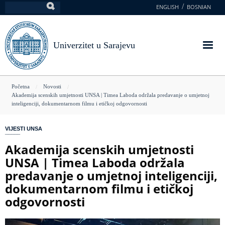
Skoči
ENGLISH
BOSNIAN
Pretraga
na
glavni
sadržaj
Univerzitet u Sarajevu
You
Početna
Novosti
Akademija scenskih umjetnosti UNSA | Timea Laboda održala predavanje o umjetnoj
are
inteligenciji, dokumentarnom filmu i etičkoj odgovornosti
here
VIJESTI UNSA
Akademija scenskih umjetnosti
UNSA | Timea Laboda održala
predavanje o umjetnoj inteligenciji,
dokumentarnom filmu i etičkoj
odgovornosti