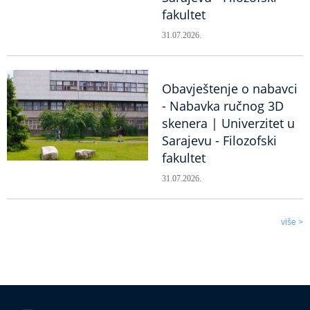
fakultet
31.07.2026.
Obavještenje o nabavci
- Nabavka ručnog 3D
skenera | Univerzitet u
Sarajevu - Filozofski
fakultet
31.07.2026.
više >