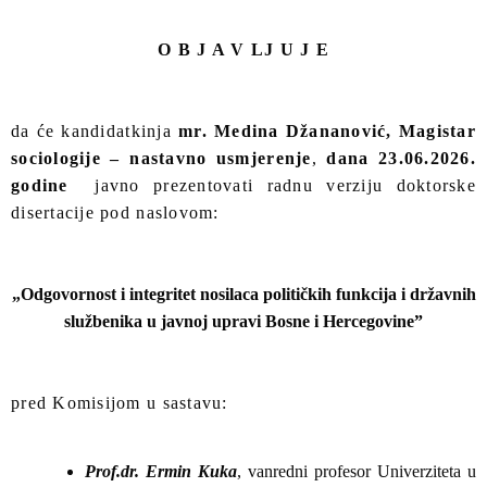
O B J A V LJ U J E
da će kandidatkinja
mr. Medina Džananović, Magistar
sociologije – nastavno usmjerenje
,
dana 23.06.2026.
godine
javno prezentovati radnu verziju doktorske
disertacije pod naslovom:
„Odgovornost i integritet nosilaca političkih funkcija i državnih
službenika u javnoj upravi Bosne i Hercegovine
”
pred Komisijom u sastavu:
Prof.dr. Ermin Kuka
, vanredni profesor Univerziteta u