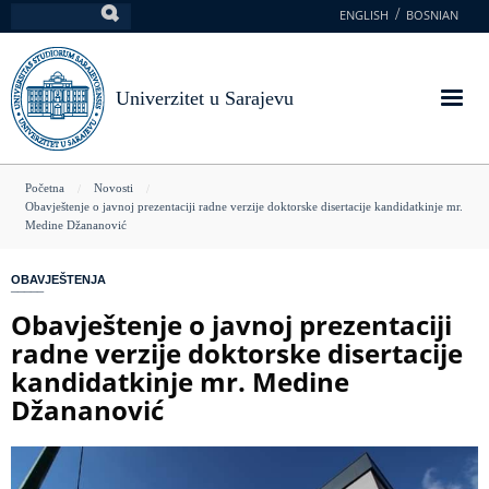
Skoči
ENGLISH
BOSNIAN
Pretraga
na
glavni
sadržaj
Univerzitet u Sarajevu
You
Početna
Novosti
Obavještenje o javnoj prezentaciji radne verzije doktorske disertacije kandidatkinje mr.
are
Medine Džananović
here
OBAVJEŠTENJA
Obavještenje o javnoj prezentaciji
radne verzije doktorske disertacije
kandidatkinje mr. Medine
Džananović