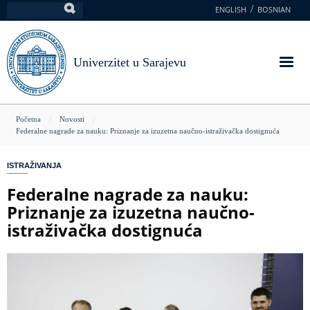
Skoči
ENGLISH
BOSNIAN
Pretraga
na
glavni
sadržaj
Univerzitet u Sarajevu
You
Početna
Novosti
Federalne nagrade za nauku: Priznanje za izuzetna naučno-istraživačka dostignuća
are
here
ISTRAŽIVANJA
Federalne nagrade za nauku:
Priznanje za izuzetna naučno-
istraživačka dostignuća