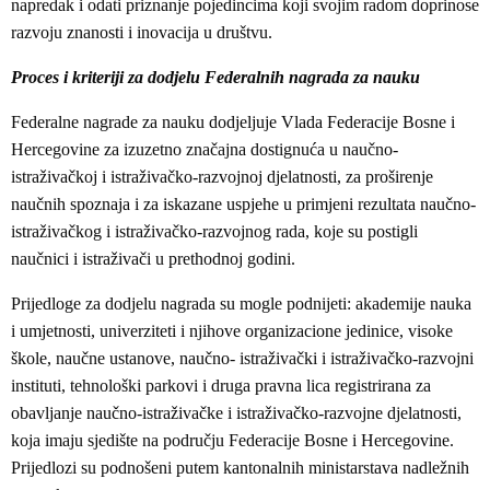
napredak i odati priznanje pojedincima koji svojim radom doprinose
razvoju znanosti i inovacija u društvu.
Proces i kriteriji za dodjelu Federalnih nagrada za nauku
Federalne nagrade za nauku dodjeljuje Vlada Federacije Bosne i
Hercegovine za izuzetno značajna dostignuća u naučno-
istraživačkoj i istraživačko-razvojnoj djelatnosti, za proširenje
naučnih spoznaja i za iskazane uspjehe u primjeni rezultata naučno-
istraživačkog i istraživačko-razvojnog rada, koje su postigli
naučnici i istraživači u prethodnoj godini.
Prijedloge za dodjelu nagrada su mogle podnijeti: akademije nauka
i umjetnosti, univerziteti i njihove organizacione jedinice, visoke
škole, naučne ustanove, naučno- istraživački i istraživačko-razvojni
instituti, tehnološki parkovi i druga pravna lica registrirana za
obavljanje naučno-istraživačke i istraživačko-razvojne djelatnosti,
koja imaju sjedište na području Federacije Bosne i Hercegovine.
Prijedlozi su podnošeni putem kantonalnih ministarstava nadležnih