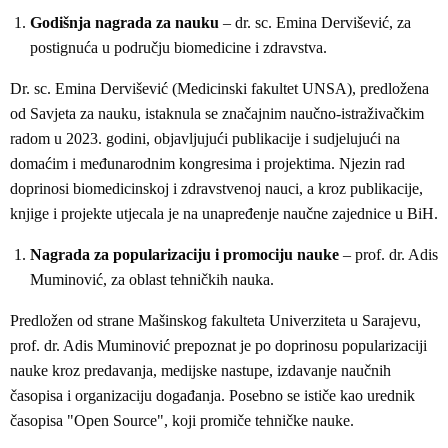
Godišnja nagrada za nauku
– dr. sc. Emina Dervišević, za
postignuća u području biomedicine i zdravstva.
Dr. sc. Emina Dervišević (Medicinski fakultet UNSA), predložena
od Savjeta za nauku, istaknula se značajnim naučno-istraživačkim
radom u 2023. godini, objavljujući publikacije i sudjelujući na
domaćim i međunarodnim kongresima i projektima. Njezin rad
doprinosi biomedicinskoj i zdravstvenoj nauci, a kroz publikacije,
knjige i projekte utjecala je na unapređenje naučne zajednice u BiH.
Nagrada za popularizaciju i promociju nauke
– prof. dr. Adis
Muminović, za oblast tehničkih nauka.
Predložen od strane Mašinskog fakulteta Univerziteta u Sarajevu,
prof. dr. Adis Muminović prepoznat je po doprinosu popularizaciji
nauke kroz predavanja, medijske nastupe, izdavanje naučnih
časopisa i organizaciju događanja. Posebno se ističe kao urednik
časopisa "Open Source", koji promiče tehničke nauke.