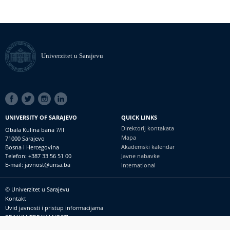
Univerzitet u Sarajevu
SOCIAL
LINKS
UNIVERSITY OF SARAJEVO
QUICK LINKS
Direktorij kontakata
Obala Kulina bana 7/II
Mapa
71000 Sarajevo
Akademski kalendar
Bosna i Hercegovina
Telefon: +387 33 56 51 00
Javne nabavke
E-mail: javnost@unsa.ba
International
© Univerzitet u Sarajevu
Footer
Kontakt
meni
Uvid javnosti i pristup informacijama
PRIJAVI NEPRAVILNOSTI
RSS