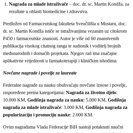
Nagrada za mlade istraživače
– doc. dr. sc. Martin Kondža, za
rezultate u oblasti biomedicine i zdravstva.
Predložen od Farmaceutskog fakulteta Sveučilišta u Mostaru, doc.
dr. sc. Martin Kondža ističe se istraživanjima vezanim uz citokrom
P450 i farmaceutske znanosti. Autor je više od 60 znanstvenih
publikacija visokog citatnog ranga te sudionik i voditelj brojnih
međunarodnih i domaćih projekata. Njegov rad ima značajne
aplikativne vrijednosti u farmakoterapiji i kliničkim ishodima.
Novčane nagrade i povelje za laureate
Federalne nagrade za nauku obuhvaćaju novčane iznose i povelje,
raspoređene prema kategorijama:
Nagrada za životno djelo
:
10.000 KM,
Godišnja nagrada za nauku
: 5.000 KM,
Godišnja
nagrada za mlade istraživače
: 3.000 KM,
Godišnja nagrada za
popularizaciju i promociju nauke
: 2.000 KM.
Ovim nagradama Vlada Federacije BiH nastoji potaknuti naučni