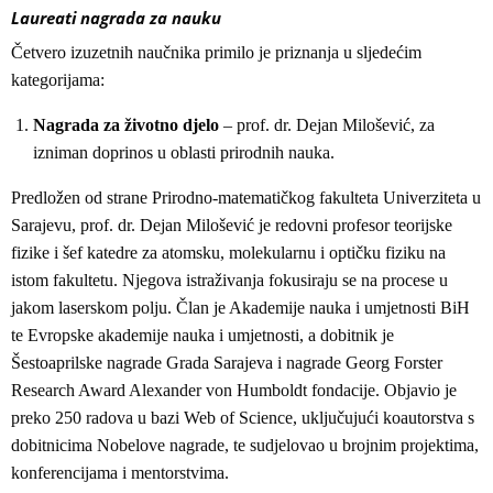
Laureati nagrada za nauku
Četvero izuzetnih naučnika primilo je priznanja u sljedećim
kategorijama:
Nagrada za životno djelo
– prof. dr. Dejan Milošević, za
izniman doprinos u oblasti prirodnih nauka.
Predložen od strane Prirodno-matematičkog fakulteta Univerziteta u
Sarajevu, prof. dr. Dejan Milošević je redovni profesor teorijske
fizike i šef katedre za atomsku, molekularnu i optičku fiziku na
istom fakultetu. Njegova istraživanja fokusiraju se na procese u
jakom laserskom polju. Član je Akademije nauka i umjetnosti BiH
te Evropske akademije nauka i umjetnosti, a dobitnik je
Šestoaprilske nagrade Grada Sarajeva i nagrade Georg Forster
Research Award Alexander von Humboldt fondacije. Objavio je
preko 250 radova u bazi Web of Science, uključujući koautorstva s
dobitnicima Nobelove nagrade, te sudjelovao u brojnim projektima,
konferencijama i mentorstvima.