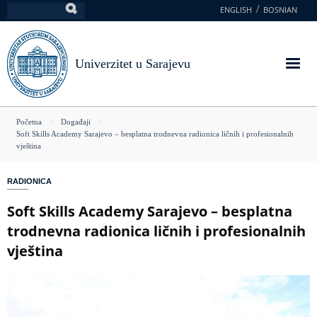
Skoči
ENGLISH
BOSNIAN
Pretraga
na
glavni
sadržaj
Univerzitet u Sarajevu
You
Početna
Događaji
Soft Skills Academy Sarajevo – besplatna trodnevna radionica ličnih i profesionalnih
are
vještina
here
RADIONICA
Soft Skills Academy Sarajevo – besplatna
trodnevna radionica ličnih i profesionalnih
vještina