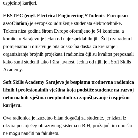
uspješnoj karijeri.
EESTEC (engl. Electrical Engineering STudents' European
assoCiation)
je evropsko udruženje studenata elektrotehnike.
Tokom niza godina širom Evrope oformljeno je 54 komiteta, a
komitet u Sarajevu je jedan od najrespektabilnijih. Želja za radom i
promjenama u društvu je bila odskočna daska za kreiranje i
organiziranje brojnih projekata i radionica čiji su kvalitet prepoznali
kako sami studenti tako i šira javnost. Jedna od njih je i Soft Skills
Academy.
Soft Skills Academy Sarajevo je besplatna trodnevna radionica
ličnih i profesionalnih vještina koja podstiče studente na razvoj
neformalnih vještina neophodnih za zapošljavanje i uspješnu
karijeru.
Ova radionica je izuzetno bitan događaj za studente, jer izlazi iz
okvira postojećeg obrazovnog sistema u BiH, pružajući im ono što
ne mogu naučiti na fakultetu.