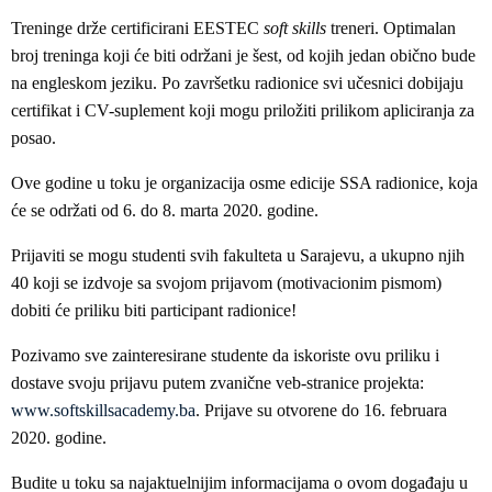
Treninge drže certificirani EESTEC
soft skills
treneri. Optimalan
broj treninga koji će biti održani je šest, od kojih jedan obično bude
na engleskom jeziku. Po završetku radionice svi učesnici dobijaju
certifikat i CV-suplement koji mogu priložiti prilikom apliciranja za
posao.
Ove godine u toku je organizacija osme edicije SSA radionice, koja
će se održati od 6. do 8. marta 2020. godine.
Prijaviti se mogu studenti svih fakulteta u Sarajevu, a ukupno njih
40 koji se izdvoje sa svojom prijavom (motivacionim pismom)
dobiti će priliku biti participant radionice!
Pozivamo sve zainteresirane studente da iskoriste ovu priliku i
dostave svoju prijavu putem zvanične veb-stranice projekta:
www.softskillsacademy.ba
. Prijave su otvorene do 16. februara
2020. godine.
Budite u toku sa najaktuelnijim informacijama o ovom događaju u