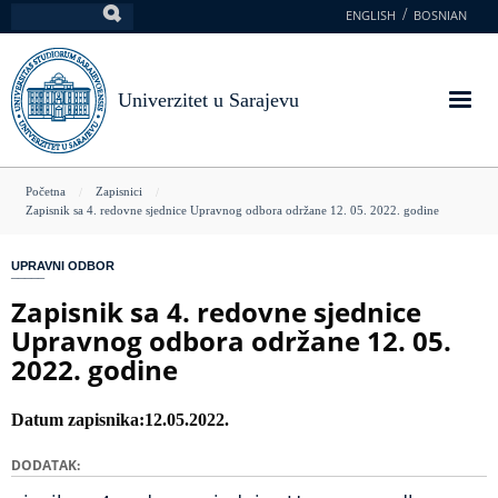
Skoči
ENGLISH
BOSNIAN
Pretraga
na
glavni
sadržaj
Univerzitet u Sarajevu
You
Početna
Zapisnici
Zapisnik sa 4. redovne sjednice Upravnog odbora održane 12. 05. 2022. godine
are
here
UPRAVNI ODBOR
Zapisnik sa 4. redovne sjednice
Upravnog odbora održane 12. 05.
2022. godine
Datum zapisnika
12.05.2022.
DODATAK