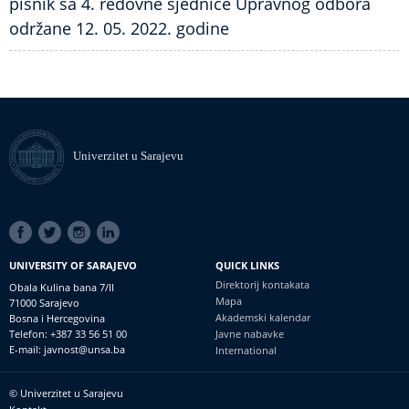
pisnik sa 4. redovne sjednice Upravnog odbora
održane 12. 05. 2022. godine
Univerzitet u Sarajevu
SOCIAL
LINKS
UNIVERSITY OF SARAJEVO
QUICK LINKS
Direktorij kontakata
Obala Kulina bana 7/II
Mapa
71000 Sarajevo
Akademski kalendar
Bosna i Hercegovina
Telefon: +387 33 56 51 00
Javne nabavke
E-mail: javnost@unsa.ba
International
© Univerzitet u Sarajevu
Footer