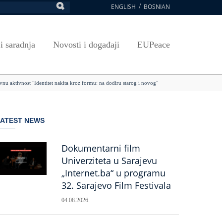
ENGLISH
BOSNIAN
retraga
Umjetnost, kultura i sport
Plan javnih nabavki
E-Prijava za ispite
oja UNSA
SAVRŠAVANJA
Izdavačka djelatnost
Osnovni elementi ugovora
Pristup informacijama
 i saradnja
Novosti i događaji
EUPeace
NSA
Publikacije
Javne nabavke organizacionih jedinica
 ravnopravnost UNSA
ismenost
Časopis Pregled
TRAIN
nu aktivnost "Identitet nakita kroz formu: na dodiru starog i novog"
 ravnopravnost UNSA
ivotnog učenja
a na UNSA
LATEST NEWS
ernice
ditacija
Dokumentarni film
Univerziteta u Sarajevu
„Internet.ba“ u programu
32. Sarajevo Film Festivala
04.08.2026.