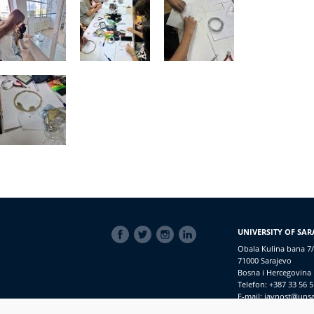
SOCIAL
UNIVERSITY OF SAR
LINKS
Obala Kulina bana 7/
71000 Sarajevo
Bosna i Hercegovina
Telefon: +387 33 56 5
E-mail: javnost@uns