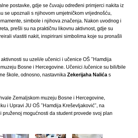
ne postavke, gdje se čuvaju određeni primjerci nakita iz
e su se upoznali s njihovom umjetničkom vrijednošću,
ne ornamente, simbole i njihova značenja. Nakon uvodnog i
eta, prešli su na praktičnu likovnu aktivnost, gdje su
irali vlastiti nakit, inspirirani simbolima koje su pronašli
ktivnosti su uzeli/e učenici i učenice OŠ "Hamdija
 muzeju Bosne i Hercegovine. Učenici /učenice su bili/bile
ične škole, odnosno, nastavnika
Zekerijaha Nalića
s
ahvale Zemaljskom muzeju Bosne i Hercegovine,
ku i Upravi JU OŠ "Hamdija Kreševljaković", na
i pruženoj mogućnosti da student provede svoj plan