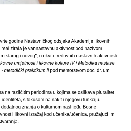
vrte godine Nastavničkog odsjeka Akademije likovnih
, realizirala je vannastavnu aktivnost pod nazivom
iru starog i novog"
,
u okviru redovnih nastavnih aktivnosti
kovne umjetnosti i likovne kulture IV i
Metodika nastave
e - metodički praktikum
II
pod mentorstvom doc. dr. um
 na različitim periodima u kojima se oslikava pluralitet
entiteta, s fokusom na nakit i njegovu funkciju.
je dodatnog znanja o kulturnom naslijeđu Bosne i
vnost i likovni izražaj kod učenika/učenica, pružajući im
stvaranja.