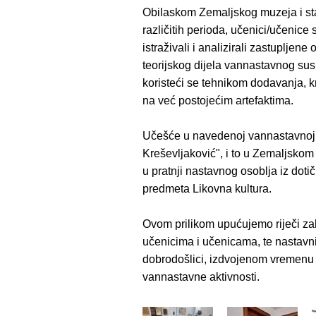
Obilaskom Zemaljskog muzeja i stal
različitih perioda, učenici/učenic
istraživali i analizirali zastuplje
teorijskog dijela vannastavnog susr
koristeći se tehnikom dodavanja, kre
na već postojećim artefaktima.
Učešće u navedenoj vannastavnoj a
Kreševljaković", i to u Zemaljskom
u pratnji nastavnog osoblja iz dot
predmeta Likovna kultura.
Ovom prilikom upućujemo riječi z
učenicima i učenicama, te nastavni
dobrodošlici, izdvojenom vremenu 
vannastavne aktivnosti.