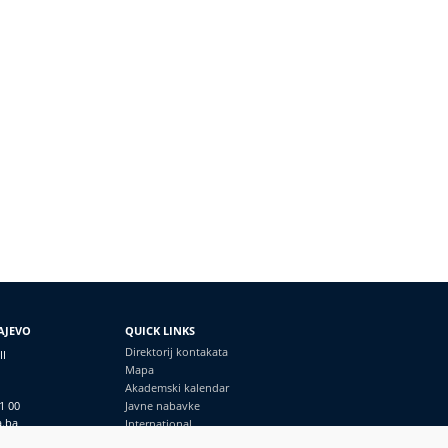
AJEVO
QUICK LINKS
Direktorij kontakata
II
Mapa
Akademski kalendar
1 00
Javne nabavke
a.ba
International