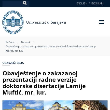
Skoči
ENGLISH
BOSNIAN
Pretraga
na
glavni
sadržaj
Univerzitet u Sarajevu
You
Početna
Novosti
Obavještenje o zakazanoj prezentaciji radne verzije doktorske disertacije Lamije
are
Muftić, mr. iur.
here
OBAVJEŠTENJA
Obavještenje o zakazanoj
prezentaciji radne verzije
doktorske disertacije Lamije
Muftić, mr. iur.