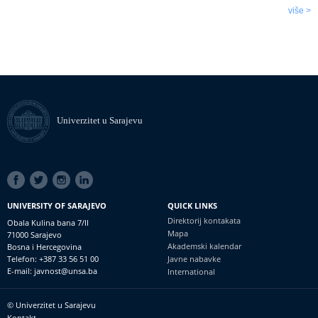
više >
Univerzitet u Sarajevu
SOCIAL
LINKS
UNIVERSITY OF SARAJEVO
QUICK LINKS
Direktorij kontakata
Obala Kulina bana 7/II
Mapa
71000 Sarajevo
Akademski kalendar
Bosna i Hercegovina
Telefon: +387 33 56 51 00
Javne nabavke
E-mail: javnost@unsa.ba
International
© Univerzitet u Sarajevu
Footer
Kontakt