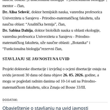
mentor – član,
Dr. Alisa Selović
, doktor hemijskih nauka, vanredna profesorica
Univerziteta u Sarajevu - Prirodno-matematičkog fakulteta, uža
naučna oblast: “Analitička hemija”, član,
Dr. Sabina Dahija
, doktor bioloških nauka u oblasti ekologije,
vanredna profesorica Univerziteta u Sarajevu - Prirodno-
matematičkog fakulteta, uže naučne oblasti: „Botanika“ i
“Funkcionalna biologija”rezervni član,
STAVLJAJU SE JAVNOSTI NA UVID
Projekt doktorske disertacije i izvještaj o ocjeni disertacije ostaju na
uvidu javnosti 30 dana od dana objave
26. 05. 2026.
godine, a
mogu se pogledati radnim danima od 10-14 sati na Prirodno-
matematičkom fakultetu, ulica Zmaja od Bosne 33/III.
DODATAK
Obavještenje o stavljanju na uvid javnosti