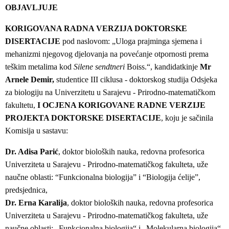
OBJAVLJUJE
KORIGOVANA RADNA VERZIJA DOKTORSKE
DISERTACIJE
pod naslovom: „Uloga prajminga sjemena i
mehanizmi njegovog djelovanja na povećanje otpornosti prema
teškim metalima kod
Silene sendtneri
Boiss.“, kandidatkinje
Mr
Arnele Demir,
studentice III ciklusa - doktorskog studija Odsjeka
za biologiju na Univerzitetu u Sarajevu - Prirodno-matematičkom
fakultetu,
I OCJENA KORIGOVANE RADNE VERZIJE
PROJEKTA DOKTORSKE DISERTACIJE
, koju je sačinila
Komisija u sastavu:
Dr. Adisa Parić
, doktor bioloških nauka, redovna profesorica
Univerziteta u Sarajevu - Prirodno-matematičkog fakulteta, uže
naučne oblasti: “Funkcionalna biologija” i “Biologija ćelije”,
predsjednica,
Dr. Erna Karalija
, doktor bioloških nauka, redovna profesorica
Univerziteta u Sarajevu - Prirodno-matematičkog fakulteta, uže
naučne oblasti: „Funkcionalna biologija“ i „Molekularna biologija“,