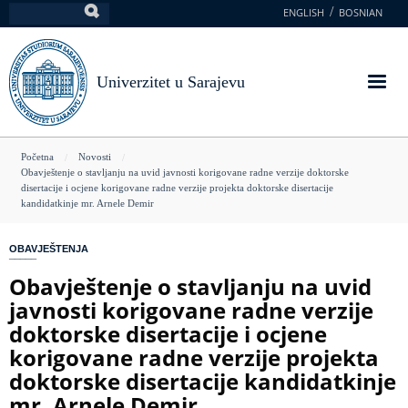
Skoči
ENGLISH
BOSNIAN
Pretraga
na
glavni
sadržaj
Univerzitet u Sarajevu
You
Početna
Novosti
Obavještenje o stavljanju na uvid javnosti korigovane radne verzije doktorske
are
disertacije i ocjene korigovane radne verzije projekta doktorske disertacije
kandidatkinje mr. Arnele Demir
here
OBAVJEŠTENJA
Obavještenje o stavljanju na uvid
javnosti korigovane radne verzije
doktorske disertacije i ocjene
korigovane radne verzije projekta
doktorske disertacije kandidatkinje
mr. Arnele Demir