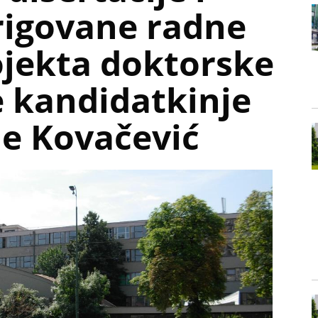
rigovane radne
ojekta doktorske
e kandidatkinje
ne Kovačević