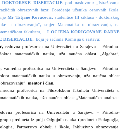
 DOKTORSKE DISERTACIJE
pod naslovom: „Istraživanje
azličitih obrazovnih faza: Poređenje učenika osnovnih škola,
inje
Mr Tatjane Kovačević,
studentice III ciklusa - doktorskog
auke u obrazovanju“, smjer Matematika u obrazovanju, na
atematičkom fakultetu,
I OCJENA KORIGOVANE RADNE
 DISERTACIJE,
koju je sačinila Komisija u sastavu:
ić,
redovna profesorica na
Univerzitetu u
Sarajevu – Prirodno-
doktor matematičkih nauka, uža naučna oblast „Algebra“,
ć
,
vanredna profesorica
na Univerziteta u Sarajevu - Prirodno-
doktor matematičkih nauka u obrazovanju, uža naučna oblast
u obrazovanju”,
mentor i član
,
anredna profesorica na Filozofskom fakultetu
Univerziteta u
 matematičkih nauka, uža naučna oblast „Matematička analiza i
edovna profesorica na Univerzitetu u Sarajevu – Prirodno-
grupu predmeta iz polja Odgojnih nauka (predmeti: Pedagogija,
logija, Partnerstvo obitelji i škole, Inkluzivno obrazovanje,