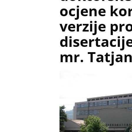
ocjene ko
verzije pr
disertacij
mr. Tatja