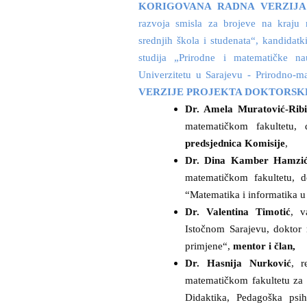
KORIGOVANA RADNA VERZIJA
razvoja smisla za brojeve na kraju r
srednjih škola i studenata“, kandidatk
studija „Prirodne i matematičke n
Univerzitetu u Sarajevu - Prirodno-m
VERZIJE PROJEKTA DOKTORSKE
Dr. Amela Muratović-Rib
matematičkom fakultetu
, 
predsjednica Komisije
,
Dr. Dina Kamber Hamzi
matematičkom fakultetu, 
“Matematika i informatika 
Dr. Valentina Timotić
,
v
Istočnom
Sarajevu
, doktor
primjene“,
mentor i
član
,
Dr. Hasnija Nurković
,
r
matematičkom fakultetu za 
Didaktika, Pedagoška psiho