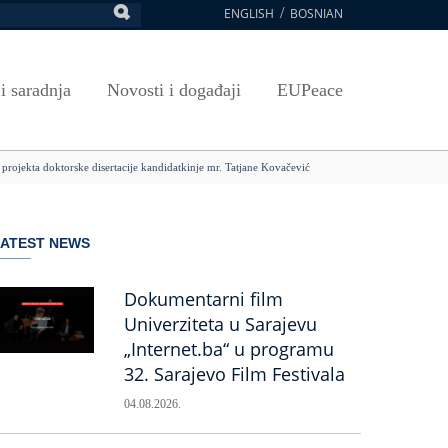
ENGLISH
BOSNIAN
retraga
Umjetnost, kultura i sport
Plan javnih nabavki
E-Prijava za ispite
oja UNSA
SAVRŠAVANJA
Izdavačka djelatnost
Osnovni elementi ugovora
Pristup informacijama
 i saradnja
Novosti i događaji
EUPeace
NSA
Publikacije
Javne nabavke organizacionih jedinica
 ravnopravnost UNSA
ismenost
Časopis Pregled
TRAIN
e projekta doktorske disertacije kandidatkinje mr. Tatjane Kovačević
 ravnopravnost UNSA
ivotnog učenja
a na UNSA
LATEST NEWS
ernice
ditacija
Dokumentarni film
Univerziteta u Sarajevu
„Internet.ba“ u programu
32. Sarajevo Film Festivala
04.08.2026.