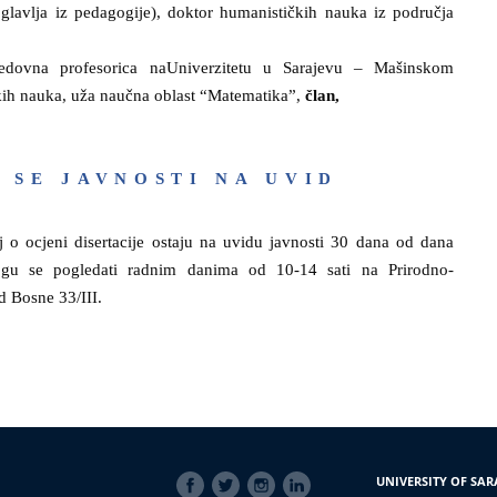
lavlja iz pedagogije), doktor humanističkih nauka iz područja
dovna profesorica na
Univerzitetu u
Sarajevu – Mašinskom
kih nauka
, uža naučna oblast “Matematika”,
član,
 SE JAVNOSTI NA UVID
taj o ocjeni disertacije ostaju na uvidu javnosti 30 dana od dana
u se pogledati radnim danima od 10-14 sati na Prirodno-
d Bosne 33/III.
SOCIAL
UNIVERSITY OF SAR
LINKS