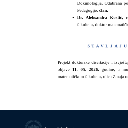
Dokimologija, Odabrana pog
Pedagogije,
član,
Dr. Aleksandra Kostić,
re
fakultetu
, doktor matematič
STAVLJAJU
Projekt doktorske disertacije i izvješ
objave
11. 05. 2026.
godine, a mog
matematičkom fakultetu, ulica Zmaja o