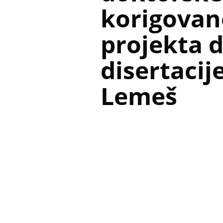
korigovan
projekta 
disertacij
Lemeš