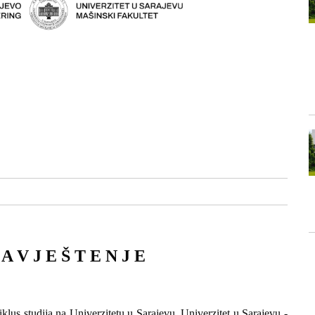
A V J E Š T E N J E
iklus studija na Univerzitetu u Sarajevu, Univerzitet u Sarajevu -