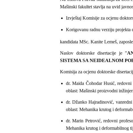
Mašinski fakultet stavlja na uvid javnos
Izvještaj Komisije za ocjenu doktorsk
Korigovanu radnu verziju projekta d
kandidata MSc. Kanite Lemeš, zaposlen
Naslov doktorske disertacije je "
A
SISTEMA SA NEIDEALNOM P
Komisija za ocjenu doktorske disertacij
dr. Maida Čohodar Husić, redovni p
oblast: Mašinski proizvodni inžinje
dr. Džanko Hajradinović, vanredni 
oblast: Mehanika krutog i deformabi
dr. Marin Petrović, redovni profeso
Mehanika krutog i deformabilnog tij