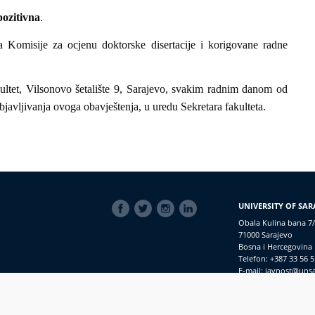
pozitivna
.
ja Komisije za ocjenu doktorske disertacije i korigovane radne
ultet, Vilsonovo šetalište 9, Sarajevo, svakim radnim danom od
javljivanja ovoga obavještenja, u uredu Sekretara fakulteta.
SOCIAL
UNIVERSITY OF SAR
LINKS
Obala Kulina bana 7/
71000 Sarajevo
Bosna i Hercegovina
Telefon: +387 33 56 5
E-mail: javnost@uns
macijama
PRIJAVI NEPRAVILNOSTI
RSS
prijavikorupciju@unsa.ba