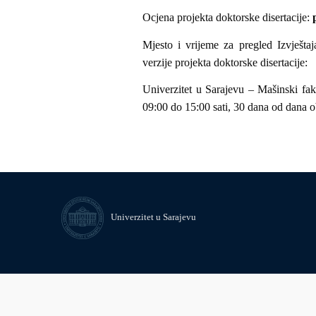
Ocjena projekta doktorske disertacije:
Mjesto i vrijeme za pregled Izvješta
verzije projekta doktorske disertacije:
Univerzitet u Sarajevu – Mašinski fak
09:00 do 15:00 sati, 30 dana od dana ob
Univerzitet u Sarajevu
Footer
© Univerzitet u Sarajevu
Kontakt
Uvid javnosti i pristup infor