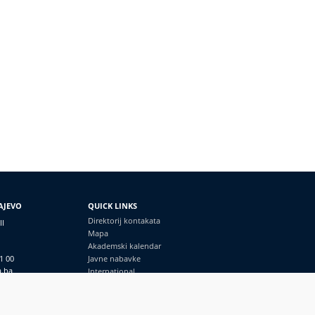
AJEVO
QUICK LINKS
Direktorij kontakata
II
Mapa
Akademski kalendar
1 00
Javne nabavke
a.ba
International