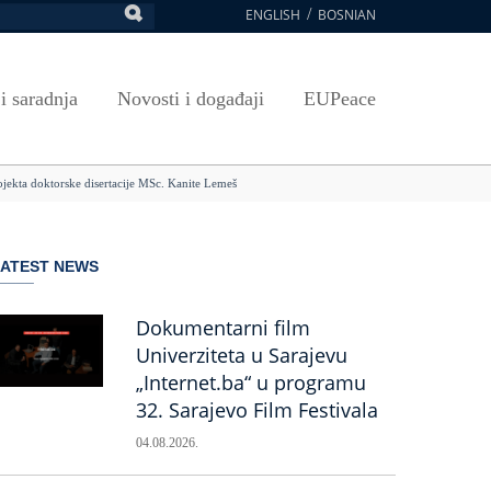
ENGLISH
BOSNIAN
retraga
Umjetnost, kultura i sport
Plan javnih nabavki
E-Prijava za ispite
oja UNSA
SAVRŠAVANJA
Izdavačka djelatnost
Osnovni elementi ugovora
Pristup informacijama
 i saradnja
Novosti i događaji
EUPeace
NSA
Publikacije
Javne nabavke organizacionih jedinica
 ravnopravnost UNSA
ismenost
Časopis Pregled
TRAIN
rojekta doktorske disertacije MSc. Kanite Lemeš
 ravnopravnost UNSA
ivotnog učenja
a na UNSA
LATEST NEWS
ernice
ditacija
Dokumentarni film
Univerziteta u Sarajevu
„Internet.ba“ u programu
32. Sarajevo Film Festivala
04.08.2026.