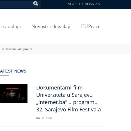
ENGLISH
BOSNIAN
retraga
Umjetnost, kultura i sport
Plan javnih nabavki
E-Prijava za ispite
oja UNSA
SAVRŠAVANJA
Izdavačka djelatnost
Osnovni elementi ugovora
Pristup informacijama
 i saradnja
Novosti i događaji
EUPeace
NSA
Publikacije
Javne nabavke organizacionih jedinica
 ravnopravnost UNSA
ismenost
Časopis Pregled
TRAIN
mr. sci Nevena Jakupovića
 ravnopravnost UNSA
ivotnog učenja
a na UNSA
LATEST NEWS
ernice
ditacija
Dokumentarni film
Univerziteta u Sarajevu
„Internet.ba“ u programu
32. Sarajevo Film Festivala
04.08.2026.