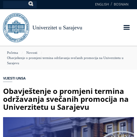
Skoči
ENGLISH
BOSNIAN
Pretraga
na
glavni
sadržaj
Univerzitet u Sarajevu
You
Početna
Novosti
Obavještenje o promjeni termina održavanja svečanih promocija na Univerzitetu u
are
Sarajevu
here
VIJESTI UNSA
Obavještenje o promjeni termina
održavanja svečanih promocija na
Univerzitetu u Sarajevu