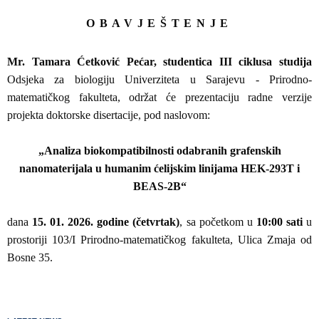
OBAVJEŠTENJE
Mr. Tamara Ćetković Pećar, studentica III ciklusa
studija
Odsjeka za biologiju Univerziteta u Sarajevu - Prirodno-
matematičkog fakulteta, održat će prezentaciju radne verzije
projekta doktorske disertacije, pod naslovom:
„Analiza biokompatibilnosti odabranih grafenskih
nanomaterijala u humanim ćelijskim linijama HEK-293T i
BEAS-2B“
dana
15. 01. 2026. godine (četvrtak)
, sa početkom u
10:00 sati
u
prostoriji 103/I Prirodno-matematičkog fakulteta, Ulica Zmaja od
Bosne 35.