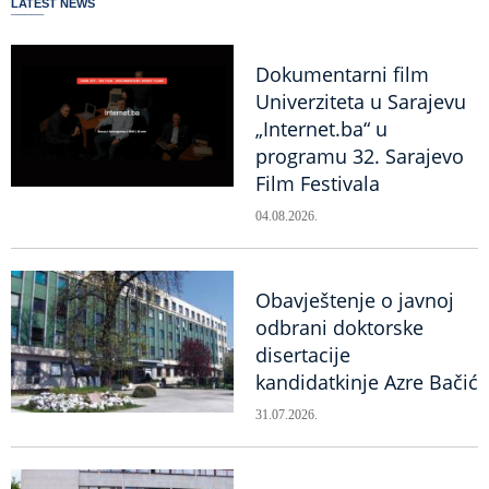
LATEST NEWS
Dokumentarni film
Univerziteta u Sarajevu
„Internet.ba“ u
programu 32. Sarajevo
Film Festivala
04.08.2026.
Obavještenje o javnoj
odbrani doktorske
disertacije
kandidatkinje Azre Bačić
31.07.2026.