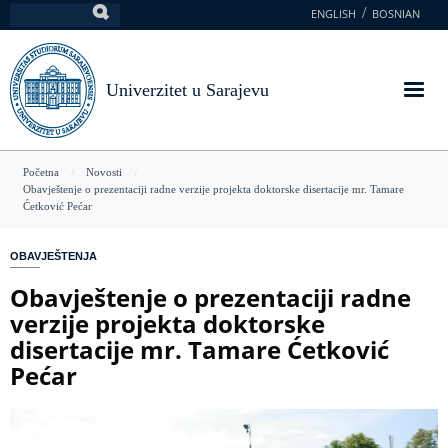
Skoči
ENGLISH
BOSNIAN
Pretraga
na
glavni
sadržaj
Univerzitet u Sarajevu
You
Početna
Novosti
Obavještenje o prezentaciji radne verzije projekta doktorske disertacije mr. Tamare
are
Ćetković Pećar
here
OBAVJEŠTENJA
Obavještenje o prezentaciji radne
verzije projekta doktorske
disertacije mr. Tamare Ćetković
Pećar