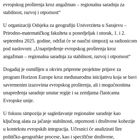
evropskog proširenja kroz angažman – regionalna saradnja za
stabilnost, razvoj i otpornost“
U organizaciji Odsjeka za geografiju Univerziteta u Sarajevu –
Prirodno-matematičkog fakulteta u ponedjeljak i utorak, 1. i 2.
septembra 2025. godine, održat će se naučni simpozij sa radionicom
pod naslovom: „Unaprijeđenje evropskog proširenja kroz
angažman – regionalna saradnja za stabilnost, razvoj i otpornost“
Događaj je osmišljen u okviru pripreme projektne prijave za
program Horizon Europe kroz međunarodnu inicijativu koja se bavi
savremenim izazovima evropskog proširenja, ali i mogućnostima
unapređenja saradnje unutar regije i sa zemljama članicama
Evropske unije.
U fokusu simpozija je sagledavanje regionalne saradnje kao
ključnog alata za jačanje stabilnosti, otpornosti i društvene kohezije
u kontekstu evropskih integracija. Učesnici će analizirati šire
političko-geografske procese, kao i specifične društvene,