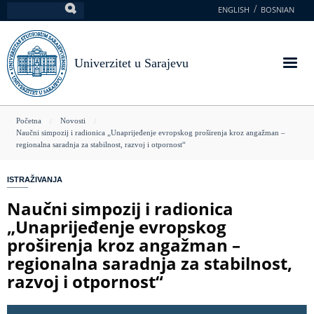
Skoči
ENGLISH
BOSNIAN
Pretraga
na
glavni
sadržaj
Univerzitet u Sarajevu
You
Početna
Novosti
Naučni simpozij i radionica „Unaprijeđenje evropskog proširenja kroz angažman –
are
regionalna saradnja za stabilnost, razvoj i otpornost“
here
ISTRAŽIVANJA
Naučni simpozij i radionica
„Unaprijeđenje evropskog
proširenja kroz angažman –
regionalna saradnja za stabilnost,
razvoj i otpornost“