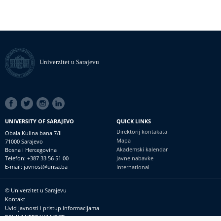
Univerzitet u Sarajevu
SOCIAL
LINKS
UNIVERSITY OF SARAJEVO
QUICK LINKS
Direktorij kontakata
Obala Kulina bana 7/II
Mapa
71000 Sarajevo
Akademski kalendar
Bosna i Hercegovina
Telefon: +387 33 56 51 00
Javne nabavke
E-mail: javnost@unsa.ba
International
© Univerzitet u Sarajevu
Footer
Kontakt
meni
Uvid javnosti i pristup informacijama
PRIJAVI NEPRAVILNOSTI