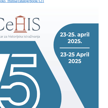
books_ffunsa/catalog/book/121