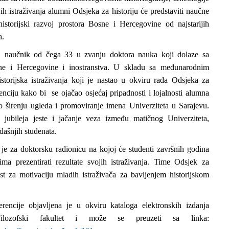
jih istraživanja alumni Odsjeka za historiju će predstaviti naučne
historijski razvoj prostora Bosne i Hercegovine od najstarijih
a.
1 naučnik od čega 33 u zvanju doktora nauka koji dolaze sa
Bosne i Hercegovine i inostranstva. U skladu sa međunarodnim
orijska istraživanja koji je nastao u okviru rada Odsjeka za
enciju kako bi se ojačao osjećaj pripadnosti i lojalnosti alumna
lo širenju ugleda i promoviranje imena Univerziteta u Sarajevu.
jubileja jeste i jačanje veza između matičnog Univerziteta,
dašnjih studenata.
 je za doktorsku radionicu na kojoj će studenti završnih godina
ma prezentirati rezultate svojih istraživanja. Time Odsjek za
ost za motivaciju mladih istraživača za bavljenjem historijskom
rencije objavljena je u okviru kataloga elektronskih izdanja
ilozofski fakultet i može se preuzeti sa linka: