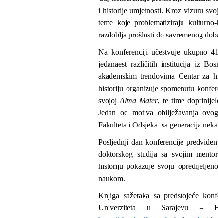
i historije umjetnosti. Kroz vizuru svo
teme koje problematiziraju kulturno-
razdoblja prošlosti do savremenog dob
Na konferenciji učestvuje ukupno 4
jedanaest različitih institucija iz 
akademskim trendovima Centar za hist
historiju organizuje spomenutu konfer
svojoj
Alma Mater
, te time doprinije
Jedan od motiva obilježavanja ovog 
Fakulteta i Odsjeka sa generacija neka
Posljednji dan konferencije predviđen
doktorskog studija sa svojim mentori
historiju pokazuje svoju opredijeljen
naukom.
Knjiga sažetaka sa predstojeće konfe
Univerziteta u Sarajevu – F