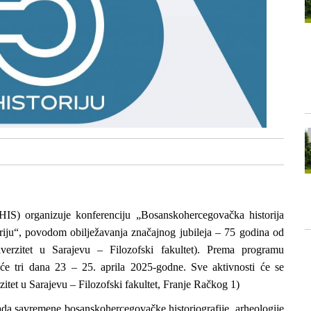
CeHIS) organizuje konferenciju „Bosanskohercegovačka historija
riju“, povodom obilježavanja značajnog jubileja – 75 godina od
iverzitet u Sarajevu – Filozofski fakultet). Prema programu
će tri dana 23 – 25. aprila 2025-godne. Sve aktivnosti će se
itet u Sarajevu – Filozofski fakultet, Franje Račkog 1)
rada savremene bosanskohercegovačke historiografije, arheologije