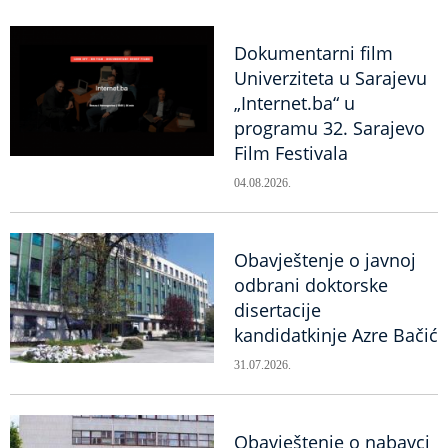
Dokumentarni film
Univerziteta u Sarajevu
„Internet.ba“ u
programu 32. Sarajevo
Film Festivala
04.08.2026.
Obavještenje o javnoj
odbrani doktorske
disertacije
kandidatkinje Azre Bačić
31.07.2026.
Obavještenje o nabavci