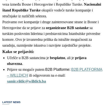
veza između Bosne i Hercegovine i Republike Turske.
Nacionalni
štand Republike Turske
okupiće vodeće turske kompanije i
stručnjake iz različitih sektora.
Pozivamo sve kompanije i druge zainteresovane strane iz Bosne i
Hercegovine da se prijave za
organizirane B2B sastanke
sa
turskim poslovnim liderima i predstavnicima Istanbulske privredne
komore. Ovo je izvanredna prilika da istražite mogućnosti za
saradnju, razmijenite iskustva i razvijete zajedničke projekte.
Kako se prijaviti:
Učešće u B2B sastancima je
besplatno
, ali je
prijava
obavezna
.
Prijave su moguće putem
B2B Platforme:
B2B PLATFORMA
– WILLDICH
ili odgovorom na e-mail:
samir.vildic@willdich.ba
LATEST NEWS