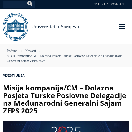
Skoči
ENGLISH
BOSNIAN
Pretraga
na
glavni
sadržaj
Univerzitet u Sarajevu
You
Početna
Novosti
Misija kompanija/CM – Dolazna Posjeta Turske Poslovne Delegacije na Međunarodni
are
Generalni Sajam ZEPS 2025
here
VIJESTI UNSA
Misija kompanija/CM – Dolazna
Posjeta Turske Poslovne Delegacije
na Međunarodni Generalni Sajam
ZEPS 2025