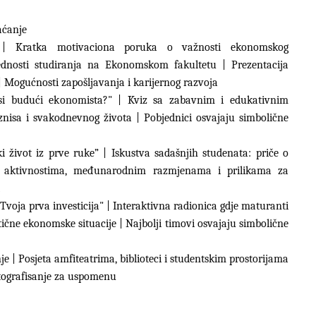
aćanje
ta | Kratka motivaciona poruka o važnosti ekonomskog
ednosti studiranja na Ekonomskom fakultetu | Prezentacija
| Mogućnosti zapošljavanja i karijernog razvoja
i si budući ekonomista?" | Kviz sa zabavnim i edukativnim
znisa i svakodnevnog života | Pobjednici osvajaju simbolične
ki život iz prve ruke” | Iskustva sadašnjih studenata: priče o
m aktivnostima, međunarodnim razmjenama i prilikama za
"Tvoja prva investicija" | Interaktivna radionica gdje maturanti
ične ekonomske situacije | Najbolji timovi osvajaju simbolične
je | Posjeta amfiteatrima, biblioteci i studentskim prostorijama
otografisanje za uspomenu