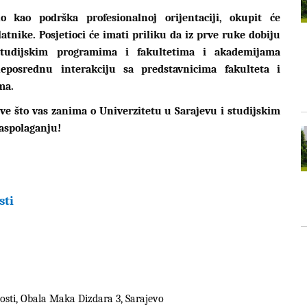
o kao podrška profesionalnoj orijentaciji, okupit će
latnike. Posjetioci će imati priliku da iz prve ruke dobiju
studijskim programima i fakultetima i akademijama
eposrednu interakciju sa predstavnicima fakulteta i
ma.
sve što vas zanima o Univerzitetu u Sarajevu i studijskim
aspolaganju!
sti
sti, Obala Maka Dizdara 3, Sarajevo