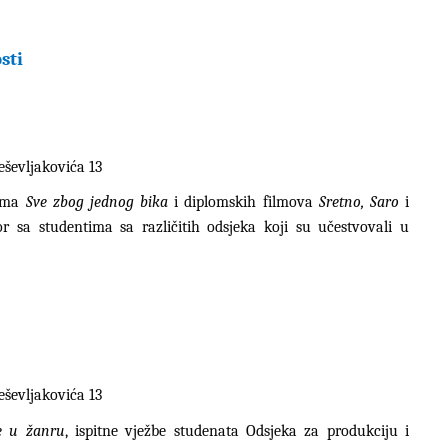
sti
eševljakovića 13
ilma
Sve zbog jednog bika
i diplomskih filmova
Sretno, Saro
i
or sa studentima sa različitih odsjeka koji su učestvovali u
eševljakovića 13
e u žanru
, ispitne vježbe studenata Odsjeka za produkciju i