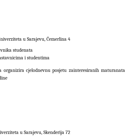
niverziteta u Sarajevu, Ćemerlina 4
avnika studenata
astavnicima i studentima
a organizira cjelodnevnu posjetu zainteresiranih maturanata
odine
verziteta u Sarajevu, Skenderija 72