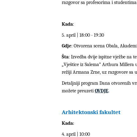
razgovor sa profesorima i studentima
Kada
:
5. april | 18:00 - 19:30
Gdje
: Otvorena scena Obala, Akademi
Šta
: Izvedba dvije ispitne vježbe na 
„Vještice iz Salema“ Arthura Millera u
režiji Armana Zrne, uz razgovore sa 
Detaljniji program Dana otvorenih vr
možete preuzeti
OVDJE
.
Arhitektonski fakultet
Kada:
4. april | 10:00