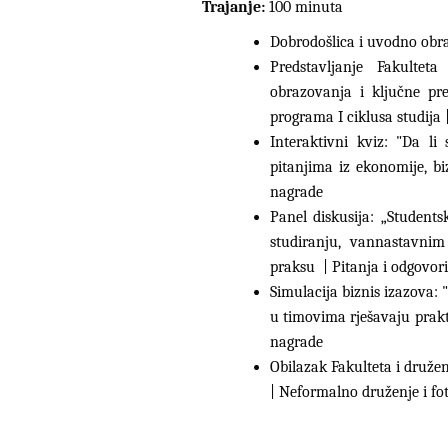
Trajanje:
100 minuta
Dobrodošlica i uvodno obr
Predstavljanje Fakulte
obrazovanja i ključne pr
programa I ciklusa studija 
Interaktivni kviz: "Da l
pitanjima iz ekonomije, bi
nagrade
Panel diskusija: „Students
studiranju, vannastavni
praksu | Pitanja i odgovori
Simulacija biznis izazova: 
u timovima rješavaju prakt
nagrade
Obilazak Fakulteta i družen
| Neformalno druženje i f