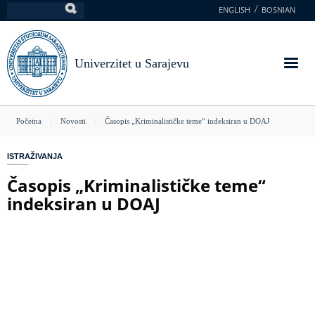
Skoči
ENGLISH
BOSNIAN
Pretraga
na
glavni
sadržaj
Univerzitet u Sarajevu
You
Početna
Novosti
Časopis „Kriminalističke teme“ indeksiran u DOAJ
are
ISTRAŽIVANJA
here
Časopis „Kriminalističke teme“
indeksiran u DOAJ