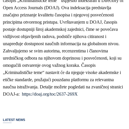
časopis „Kriminalističke teme“ uspješno indeksiran u Directory of
Open Access Journals (DOAJ). Ova indeksacija predstavlja
značajno priznanje kvalitetu časopisa i njegovoj posvećenosti
principima otvorenog pristupa. Uvrštavanjem u DOAJ, časopis
postaje dostupniji široj akademskoj zajednici, čime se povećava
vidljivost objavljenih radova, podstiče njihova citiranost i
unapređuje dostupnost naučnih informacija na globalnom nivou.
Zahvaljujemo se svim autorima, recenzentima i članovima
uredničkog odbora na njihovom doprinosu i posvećenosti, koji su
omogućili ostvarenje ovog važnog koraka. Časopis
„Kriminalističke teme“ nastavit će da njeguje visoke akademske i
etičke standarde, pružajući pouzdanu platformu za relevantna
naučna istraživanja. Detalje možete pogledati na zvaničnoj stranici
DOAJ-a:
https://doaj.org/toc/2637-269X
LATEST NEWS