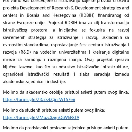
Pozivamo vas učestvujete u istraživanju koje se provodi u okviru
projekta Development of Research & Development strategies and
centers in Bosnia and Herzegovina (RDBIH) finansiranog od
strane Evropske unije. Projekat RDBIH ima za cilj transformaciju
istraživačkog prostora, a inicijativa se fokusira na razvoj
savremenih strategija za istraživanje i razvoj, usklađenih sa
evropskim standardima, uspostavljanje šest centara istraživanja i
razvoja (R&D) na vodećim univerzitetima i kreiranje digitalne
mreže za saradnju i razmjenu znanja. Ovaj projekat rješava
ključne izazove, kao što su odsustvo istraživačke infrastrukture,
ograničeni istraživački rezultati i slaba saradnja između
akademske zajednice i industrije.
Molimo da akademsko osoblje pristupi anketi putem ovog linka:
https://forms.gle/Z3zzzzbCjnrWT57e6
Molimo da studenti pristupe anketi putem ovog linka:
https://forms.gle/ZMozc3zgnkGWhF8TA
Molimo da predstavnici poslovne zajednice pristupe anketi putem