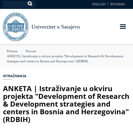
Skoči
ENGLISH
BOSNIAN
Pretraga
na
glavni
sadržaj
Univerzitet u Sarajevu
You
Početna
Novosti
ANKETA | Istraživanje u okviru projekta "Development of Research & Development
are
strategies and centers in Bosnia and Herzegovina" (RDBIH)
here
ISTRAŽIVANJA
ANKETA | Istraživanje u okviru
projekta "Development of Research
& Development strategies and
centers in Bosnia and Herzegovina"
(RDBIH)