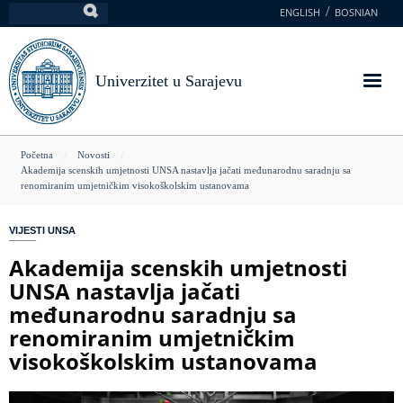
Skoči
ENGLISH
BOSNIAN
Pretraga
na
glavni
sadržaj
Univerzitet u Sarajevu
You
Početna
Novosti
Akademija scenskih umjetnosti UNSA nastavlja jačati međunarodnu saradnju sa
are
renomiranim umjetničkim visokoškolskim ustanovama
here
VIJESTI UNSA
Akademija scenskih umjetnosti
UNSA nastavlja jačati
međunarodnu saradnju sa
renomiranim umjetničkim
visokoškolskim ustanovama