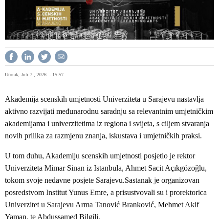
Utorak, Juli 7., 2026. - 15:57
Akademija scenskih umjetnosti Univerziteta u Sarajevu nastavlja
aktivno razvijati međunarodnu saradnju sa relevantnim umjetničkim
akademijama i univerzitetima iz regiona i svijeta, s ciljem stvaranja
novih prilika za razmjenu znanja, iskustava i umjetničkih praksi.
U tom duhu, Akademiju scenskih umjetnosti posjetio je rektor
Univerziteta Mimar Sinan iz Istanbula, Ahmet Sacit Açıkgözoğlu,
tokom svoje nedavne posjete Sarajevu.Sastanak je organizovan
posredstvom Institut Yunus Emre, a prisustvovali su i prorektorica
Univerzitet u Sarajevu Arma Tanović Branković, Mehmet Akif
Yaman, te Abdussamed Bilgili.