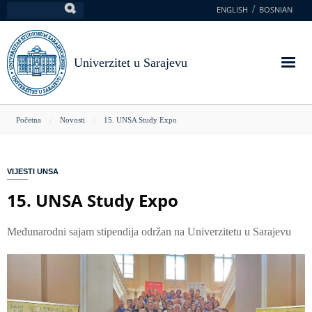
Skoči
ENGLISH
BOSNIAN
Pretraga
na
glavni
sadržaj
Univerzitet u Sarajevu
You
Početna
Novosti
15. UNSA Study Expo
are
here
VIJESTI UNSA
15. UNSA Study Expo
Međunarodni sajam stipendija održan na Univerzitetu u Sarajevu