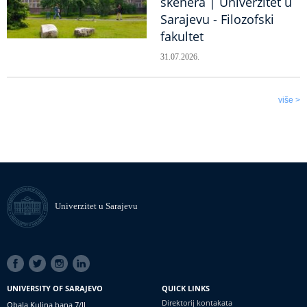
skenera | Univerzitet u
Sarajevu - Filozofski
fakultet
31.07.2026.
više >
Univerzitet u Sarajevu
SOCIAL
LINKS
UNIVERSITY OF SARAJEVO
QUICK LINKS
Direktorij kontakata
Obala Kulina bana 7/II