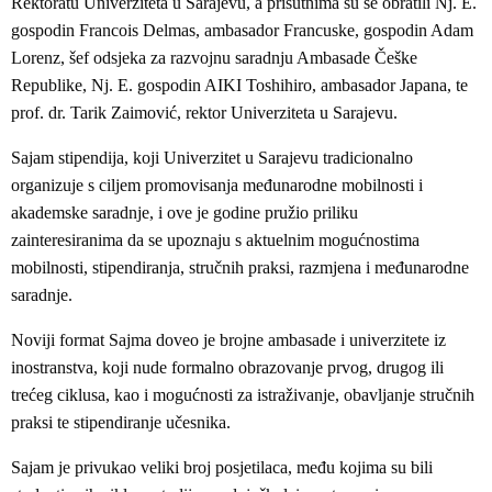
Rektoratu Univerziteta u Sarajevu, a prisutnima su se obratili Nj. E.
gospodin Francois Delmas, ambasador Francuske, gospodin Adam
Lorenz, šef odsjeka za razvojnu saradnju Ambasade Češke
Republike, Nj. E. gospodin AIKI Toshihiro, ambasador Japana, te
prof. dr. Tarik Zaimović, rektor Univerziteta u Sarajevu.
Sajam stipendija, koji Univerzitet u Sarajevu tradicionalno
organizuje s ciljem promovisanja međunarodne mobilnosti i
akademske saradnje, i ove je godine pružio priliku
zainteresiranima da se upoznaju s aktuelnim mogućnostima
mobilnosti, stipendiranja, stručnih praksi, razmjena i međunarodne
saradnje.
Noviji format Sajma doveo je brojne ambasade i univerzitete iz
inostranstva, koji nude formalno obrazovanje prvog, drugog ili
trećeg ciklusa, kao i mogućnosti za istraživanje, obavljanje stručnih
praksi te stipendiranje učesnika.
Sajam je privukao veliki broj posjetilaca, među kojima su bili