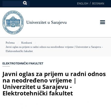
Skoči
ENGLISH
BOSNIAN
Pretraga
na
glavni
sadržaj
Univerzitet u Sarajevu
You
Početna
Konkursi
Javni oglas za prijem u radni odnos na neodređeno vrijeme | Univerzitet u Sarajevu -
are
Elektrotehnički fakultet
here
ELEKTROTEHNIČKI FAKULTET
Javni oglas za prijem u radni odnos
na neodređeno vrijeme |
Univerzitet u Sarajevu -
Elektrotehnički fakultet