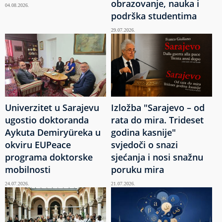
obrazovanje, nauka i
04.08.2026.
podrška studentima
29.07.2026.
Univerzitet u Sarajevu
Izložba "Sarajevo – od
ugostio doktoranda
rata do mira. Trideset
Aykuta Demiryüreka u
godina kasnije"
okviru EUPeace
svjedoči o snazi
programa doktorske
sjećanja i nosi snažnu
mobilnosti
poruku mira
24.07.2026.
21.07.2026.