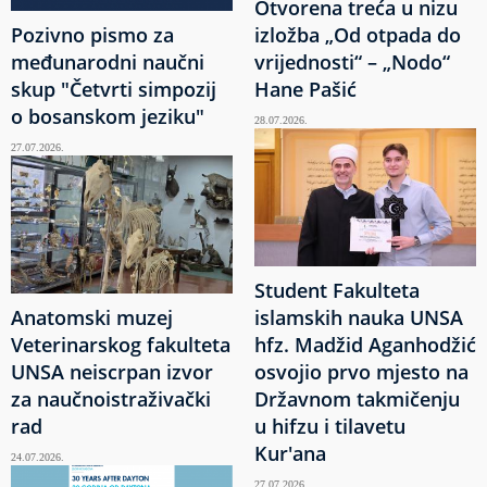
Otvorena treća u nizu
Pozivno pismo za
izložba „Od otpada do
međunarodni naučni
vrijednosti“ – „Nodo“
skup "Četvrti simpozij
Hane Pašić
o bosanskom jeziku"
28.07.2026.
27.07.2026.
Student Fakulteta
Anatomski muzej
islamskih nauka UNSA
Veterinarskog fakulteta
hfz. Madžid Aganhodžić
UNSA neiscrpan izvor
osvojio prvo mjesto na
za naučnoistraživački
Državnom takmičenju
rad
u hifzu i tilavetu
Kur'ana
24.07.2026.
27.07.2026.