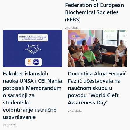
Federation of European
Biochemical Societies
(FEBS)
27.07.2026.
Fakultet islamskih
Docentica Alma Ferović
nauka UNSA i CEI Nahla
Fazlić učestvovala na
potpisali Memorandum
naučnom skupu u
o saradnji za
povodu "World Cleft
studentsko
Awareness Day"
volontiranje i stručno
27.07.2026.
usavršavanje
27.07.2026.