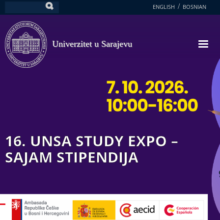
Skoči
ENGLISH
BOSNIAN
Pretraga
na
glavni
sadržaj
Univerzitet u Sarajevu
16. UNSA STUDY EXPO –
SAJAM STIPENDIJA