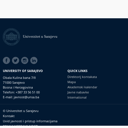
Univerzitet u Sarajevu
SOCIAL
LINKS
UNIVERSITY OF SARAJEVO
QUICK LINKS
Direktorij kontakata
Obala Kulina bana 7/II
Mapa
71000 Sarajevo
Akademski kalendar
Bosna i Hercegovina
Telefon: +387 33 56 51 00
Javne nabavke
E-mail: javnost@unsa.ba
International
© Univerzitet u Sarajevu
Footer
Kontakt
meni
Uvid javnosti i pristup informacijama
PRIJAVI NEPRAVILNOSTI