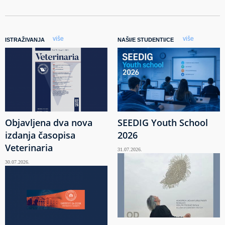
više
više
ISTRAŽIVANJA
NAŠI/E STUDENTI/CE
Objavljena dva nova
SEEDIG Youth School
izdanja časopisa
2026
Veterinaria
31.07.2026.
30.07.2026.