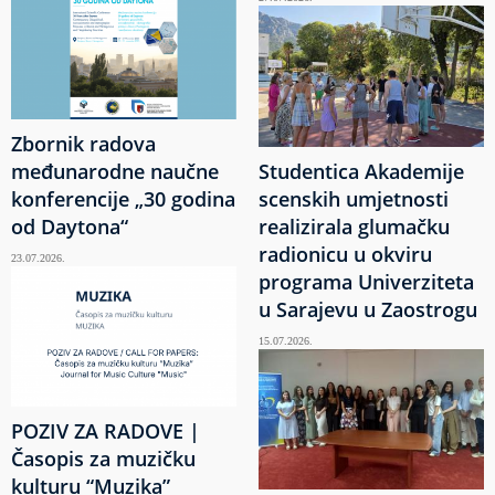
Zbornik radova
međunarodne naučne
Studentica Akademije
konferencije „30 godina
scenskih umjetnosti
od Daytona“
realizirala glumačku
radionicu u okviru
23.07.2026.
programa Univerziteta
u Sarajevu u Zaostrogu
15.07.2026.
POZIV ZA RADOVE |
Časopis za muzičku
kulturu “Muzika”