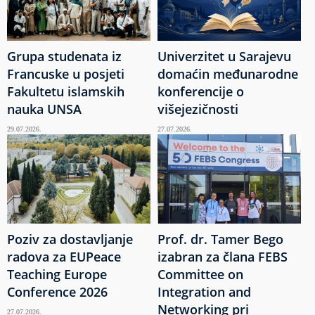
Grupa studenata iz
Univerzitet u Sarajevu
Francuske u posjeti
domaćin međunarodne
Fakultetu islamskih
konferencije o
nauka UNSA
višejezičnosti
29.07.2026.
27.07.2026.
Poziv za dostavljanje
Prof. dr. Tamer Bego
radova za EUPeace
izabran za člana FEBS
Teaching Europe
Committee on
Conference 2026
Integration and
Networking pri
27.07.2026.