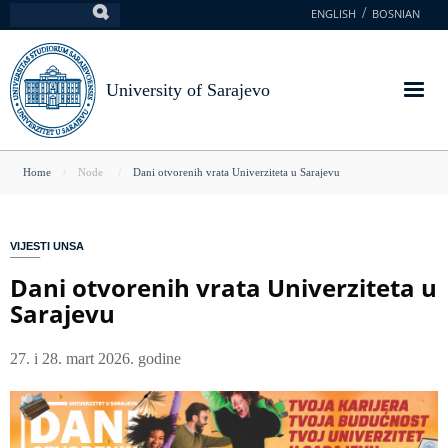
Skip
ENGLISH
BOSNIAN
Search
to
main
content
University of Sarajevo
You
Home
Node
Dani otvorenih vrata Univerziteta u Sarajevu
are
here
VIJESTI UNSA
Dani otvorenih vrata Univerziteta u
Sarajevu
27. i 28. mart 2026. godine