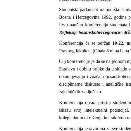
Studentski parlament uz podršku Univ
Bosna i Hercegovina 1992. godine pri
Prvu naučnu konferenciju studenata i 
Refleksije bosanskohercegovačke držav
Konferencija će se održati
19-22. m
Pravnog fakulteta (Obala Kulina bana 7
Cilj konferencije je da se na jednom mj
Sarajevu i dobiju priliku da u skladu 
razumijevanju i značaju bosanskoherce
disciplinarne diskurse i analitička i
zajedničkih zaključaka.
Konferencija otvara prostor studentim
iskažu svoj intelektualni potencija
kolegijalnom okruženju interaktivno raz
Konferencija je otvorena za sve studente