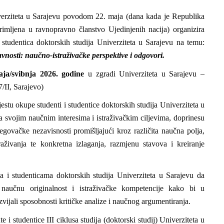
erziteta u Sarajevu povodom 22. maja (dana kada je Republika
mljena u ravnopravno članstvo Ujedinjenih nacija) organizira
studentica doktorskih studija Univerziteta u Sarajevu na temu:
nosti: naučno-istraživačke perspektive i odgovori.
aja/svibnja 2026. godine
u zgradi Univerziteta u Sarajevu –
/II, Sarajevo)
estu okupe studenti i studentice doktorskih studija Univerziteta u
sa svojim naučnim interesima i istraživačkim ciljevima, doprinesu
govačke nezavisnosti promišljajući kroz različita naučna polja,
straživanja te konkretna izlaganja, razmjenu stavova i kreiranje
a i studenticama doktorskih studija Univerziteta u Sarajevu da
l, naučnu originalnost i istraživačke kompetencije kako bi u
vijali sposobnosti kritičke analize i naučnog argumentiranja.
 i studentice III ciklusa studija (doktorski studij) Univerziteta u