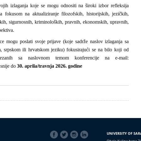
jih izlaganja koje se mogu odnositi na široki izbor refleksija
fokusom na aktualiziranje filozofskih, historijskih, jezičkih,
ških, sigurnosnih, kriminoloških, pravnih, ekonomskih, upravnih,
spektiva.
ice mogu poslati svoje prijave (koje sadrže naslov izlaganja sa
 srpskom ili hrvatskom jeziku) fokusirajući se na bilo koji od
vezanih sa naslovnom temom konferencije na e-mail:
snije do
30. aprila/travnja 2026. godine
SOCIAL
UNIVERSITY OF SAR
LINKS
Obala Kulina bana 7/