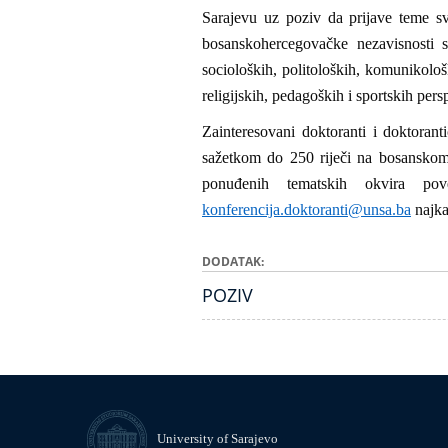
Sarajevu uz poziv da prijave teme svo
bosanskohercegovačke nezavisnosti sa 
socioloških, politoloških, komunikolo
religijskih, pedagoških i sportskih per
Zainteresovani doktoranti i doktorant
sažetkom do 250 riječi na bosanskom,
ponuđenih tematskih okvira po
konferencija.doktoranti@unsa.ba
najka
DODATAK
POZIV
University of Sarajevo