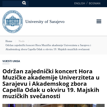
Skip
ENGLISH
BOSNIAN
Search
to
main
content
University of Sarajevo
You
Home
Node
Održan zajednički koncert Hora Muzičke akademije Univerziteta u Sarajevu i
are
Akademskog zbora Capella Odak u okviru 19. Majskih muzičkih svečanosti
here
VIJESTI UNSA
Održan zajednički koncert Hora
Muzičke akademije Univerziteta u
Sarajevu i Akademskog zbora
Capella Odak u okviru 19. Majskih
muzičkih svečanosti