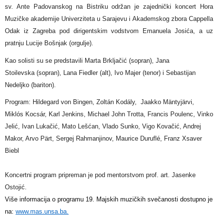
sv. Ante Padovanskog na Bistriku održan je
zajednički koncert
Hora
Muzičke akademije Univerziteta u Sarajevu
i
Akademskog zbora Cappella
Odak
iz Zagreba pod dirigentskim vodstvom Emanuela Josića, a uz
pratnju Lucije Bošnjak (orgulje).
Kao solisti su se predstavili Marta Brkljačić (sopran), Jana
Stoilevska
(sopran), Lana Fiedler (alt), Ivo Majer
(tenor) i Sebastijan
Nedeljko (bariton).
Program: Hildegard von Bingen, Zoltán Kodály, Jaakko Mäntyjärvi,
Miklós Kocsár, Karl Jenkins, Michael John Trotta, Francis Poulenc, Vinko
Jelić, Ivan Lukačić, Mato Lešćan, Vlado Sunko, Vigo Kovačić, Andrej
Makor, Arvo Pärt, Sergej Rahmanjinov, Maurice Duruflé, Franz Xsaver
Biebl
Koncertni program pripreman je pod mentorstvom prof. art. Jasenke
Ostojić.
Više informacija o programu 19. Majskih muzičkih svečanosti dostupno je
na:
www.mas.unsa.ba.