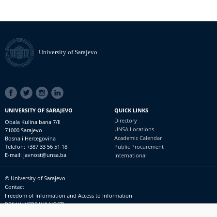
University of Sarajevo
SOCIAL
LINKS
UNIVERSITY OF SARAJEVO
QUICK LINKS
Directory
Obala Kulina bana 7/II
UNSA Locations
71000 Sarajevo
Academic Calendar
Bosna i Hercegovina
Telefon: +387 33 56 51 18
Public Procurement
E-mail: javnost@unsa.ba
International
© University of Sarajevo
Footer
Contact
meni
Freedom of Information and Access to Information
PRIJAVI NEPRAVILNOSTI
RSS