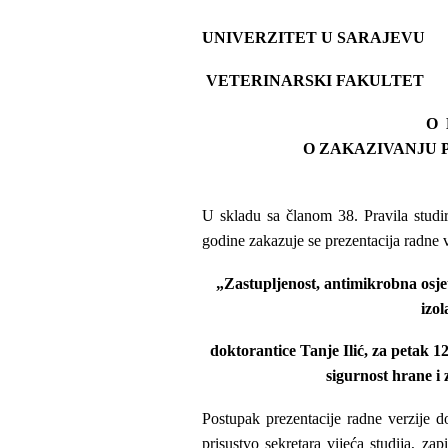
UNIVERZITET U SARAJEVU
VETERINARSKI FAKULTET
O 
O ZAKAZIVANJU PRE
U skladu sa članom 38. Pravila studir
godine zakazuje se prezentacija radne 
„Z
astupljenost, antimikrobna osjet
izol
doktorantice Tanje Ilić, za petak 1
sigurnost hrane i 
Postupak prezentacije radne verzije d
prisustvo sekretara vijeća studija, zap