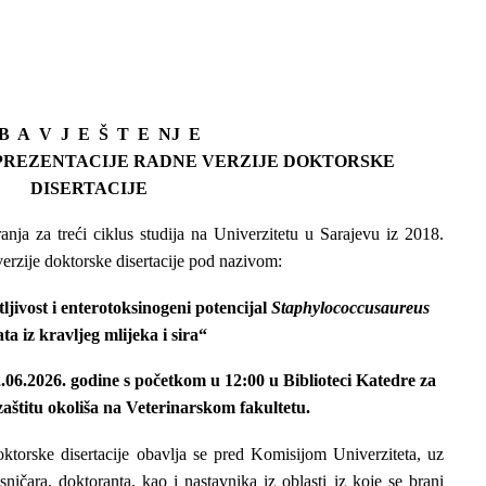
B A V J E Š T E NJ E
ZENTACIJE RADNE VERZIJE DOKTORSKE
DISERTACIJE
anja za treći ciklus studija na Univerzitetu u Sarajevu iz 2018.
verzije doktorske disertacije pod nazivom:
ljivost i enterotoksinogeni potencijal
Staphylococcus
aureus
ata iz kravljeg mlijeka i sira
“
2.06.2026.
godine s početkom u 12:00 u
Biblioteci Katedre za
zaštitu okoliša
na Veterinarskom fakultetu.
oktorske disertacije obavlja se pred Komisijom Univerziteta, uz
isničara, doktoranta, kao i nastavnika iz oblasti iz koje se brani