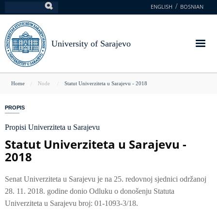
Skip
ENGLISH
BOSNIAN
Search
to
main
content
University of Sarajevo
You
Home
Node
Statut Univerziteta u Sarajevu - 2018
are
PROPIS
here
Propisi Univerziteta u Sarajevu
Statut Univerziteta u Sarajevu -
2018
Senat Univerziteta u Sarajevu je na 25. redovnoj sjednici održanoj
28. 11. 2018. godine donio Odluku o donošenju Statuta
Univerziteta u Sarajevu broj: 01-1093-3/18.