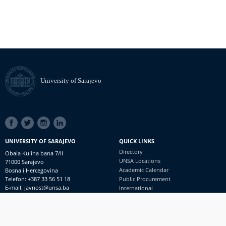
University of Sarajevo
SOCIAL
LINKS
UNIVERSITY OF SARAJEVO
QUICK LINKS
Directory
Obala Kulina bana 7/II
UNSA Locations
71000 Sarajevo
Academic Calendar
Bosna i Hercegovina
Telefon: +387 33 56 51 18
Public Procurement
E-mail: javnost@unsa.ba
International
© University of Sarajevo
Footer
Contact