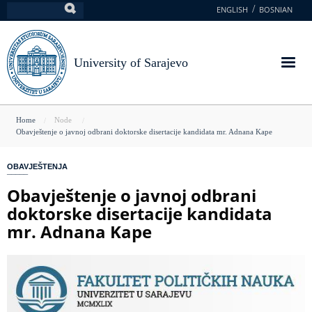
Skip
ENGLISH
BOSNIAN
Search
to
main
content
University of Sarajevo
You
Home
Node
Obavještenje o javnoj odbrani doktorske disertacije kandidata mr. Adnana Kape
are
here
OBAVJEŠTENJA
Obavještenje o javnoj odbrani
doktorske disertacije kandidata
mr. Adnana Kape