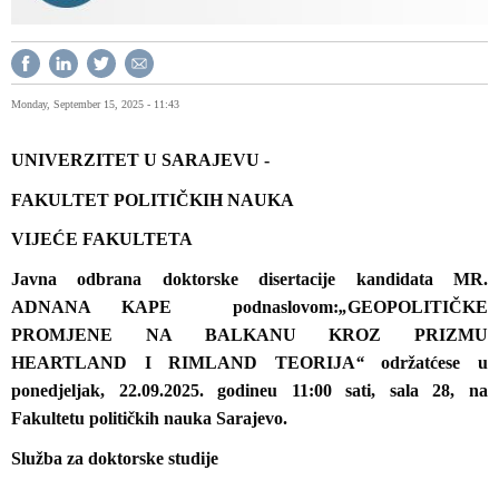
Monday, September 15, 2025 - 11:43
UNIVERZITET U SARAJEVU -
FAKULTET POLITIČKIH NAUKA
VIJEĆE FAKULTETA
Javna odbrana
doktorske disertacije kandidata MR.
ADNANA KAPE
pod
naslovom:
„
GEOPOLITIČKE
PROMJENE NA BALKANU KROZ PRIZMU
HEARTLAND I RIMLAND TEORIJA
“
održat
će
se
u
ponedjeljak, 22.09.2025.
godine
u
11:00
sati, sala 28, na
Fakultetu političkih nauka Sarajevo.
Služba za doktorske studije