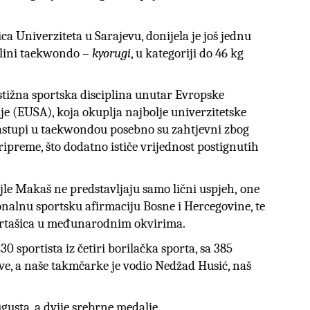
ica Univerziteta u Sarajevu, donijela je još jednu
plini taekwondo –
kyorugi
, u kategoriji do 46 kg
ižna sportska disciplina unutar Evropske
ije (EUSA), koja okuplja najbolje univerzitetske
 Nastupi u taekwondou posebno su zahtjevni zbog
ripreme, što dodatno ističe vrijednost postignutih
jle Makaš ne predstavljaju samo lični uspjeh
,
one
onalnu sportsku afirmaciju Bosne i Hercegovine, te
ortašica u međunarodnim okvirima.
0 sportista iz četiri borilačka sporta, sa 385
ve,
a n
aše takmčarke je vodio Nedžad Husić, naš
ugusta, a dvije srebrne medalje