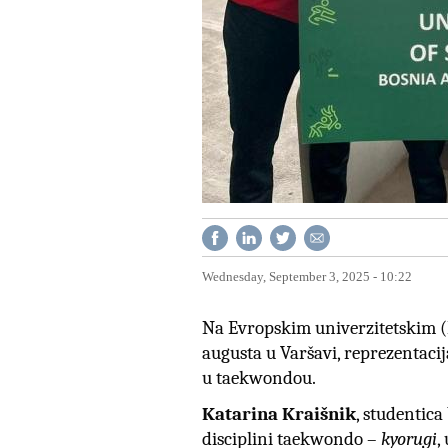
Wednesday, September 3, 2025 - 10:22
Na Evropskim univerzitetskim (
augusta u Varšavi, reprezenta
ci
u taekwondou.
Katarina Kra
i
šnik
, studentica
disciplini taekwondo –
kyorugi
,