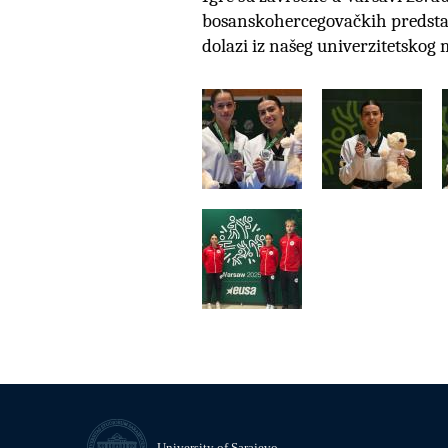
bosanskohercegovačkih predstav
dolazi iz našeg univerzitetskog m
University of Sarajevo