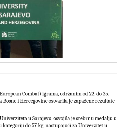
European Combat) igrama, održanim od 22. do 25.
ja
Bosne i Hercegovine ostvaril
a
je
zapažene rezultate
 Univerziteta u Sarajevu, osvojila je
srebrnu medalju
u
 u kategoriji do 57 kg, nastupajući za Univerzitet u