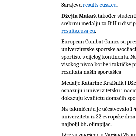
Sarajevu
results.eusa.eu
.
Džejla Makaš
, također student
srebrnu medalju
za BiH u disci
results.eusa.eu
.
European Combat Games su prest
univerzitetske sportske asocijac
sportiste s cijelog kontinenta.
visokog nivoa borbe i taktičke p
rezultata naših sportašica.
Medalje Katarine
Kraišnik
i Dže
osnažuju i univerzitetsku i naci
dokazuju kvalitetu domaćih sp
Na takmičenju je učestvovalo 1.43
univerziteta iz 32 evropske drža
najbolji bh. olimpijac.
Igre su završene u Varšavi 25. a