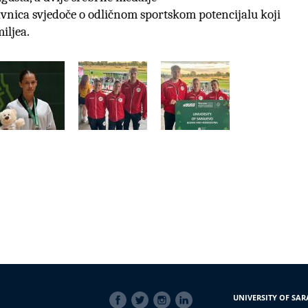
nica svjedoče o odličnom sportskom potencijalu koji
iljea.
SOCIAL
UNIVERSITY OF SAR
LINKS