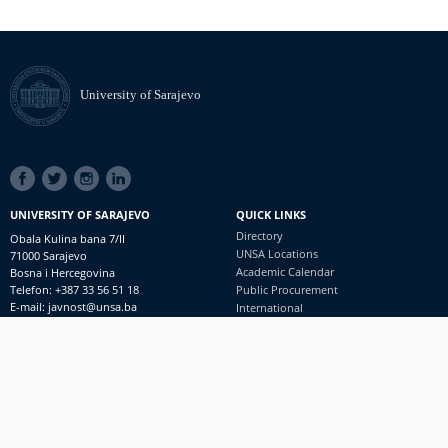
University of Sarajevo
SOCIAL
LINKS
UNIVERSITY OF SARAJEVO
QUICK LINKS
Directory
Obala Kulina bana 7/II
UNSA Locations
71000 Sarajevo
Academic Calendar
Bosna i Hercegovina
Telefon: +387 33 56 51 18
Public Procurement
E-mail: javnost@unsa.ba
International
© University of Sarajevo
Footer
Contact
meni
Freedom of Information and Access to Information
PRIJAVI NEPRAVILNOSTI
RSS
prijavikorupciju@unsa.ba