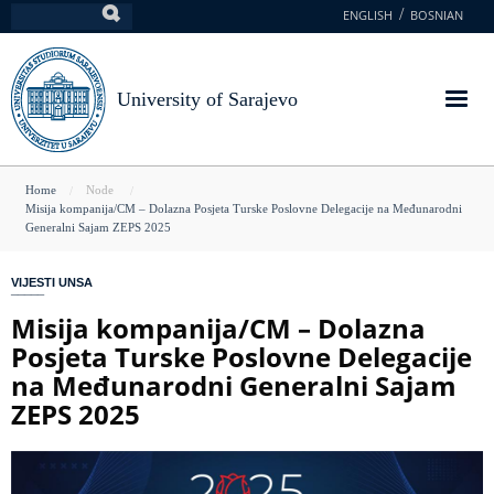
Skip
ENGLISH
BOSNIAN
Search
to
main
content
University of Sarajevo
You
Home
Node
Misija kompanija/CM – Dolazna Posjeta Turske Poslovne Delegacije na Međunarodni
are
Generalni Sajam ZEPS 2025
here
VIJESTI UNSA
Misija kompanija/CM – Dolazna
Posjeta Turske Poslovne Delegacije
na Međunarodni Generalni Sajam
ZEPS 2025