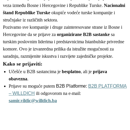
veza između Bosne i Hercegovine i Republike Turske.
Nacionalni
štand Republike Turske
okupiće vodeće turske kompanije i
stručnjake iz različitih sektora.
Pozivamo sve kompanije i druge zainteresovane strane iz Bosne i
Hercegovine da se prijave za
organizirane B2B sastanke
sa
turskim poslovnim liderima i predstavnicima Istanbulske privredne
komore. Ovo je izvanredna prilika da istražite mogućnosti za
saradnju, razmijenite iskustva i razvijete zajedničke projekte.
Kako se prijaviti:
Učešće u B2B sastancima je
besplatno
, ali je
prijava
obavezna
.
Prijave su moguće putem
B2B Platforme:
B2B PLATFORMA
– WILLDICH
ili odgovorom na e-mail:
samir.vildic@willdich.ba