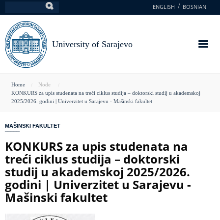
Skip
ENGLISH
BOSNIAN
Search
to
main
content
University of Sarajevo
You
Home
Node
KONKURS za upis studenata na treći ciklus studija – doktorski studij u akademskoj
are
2025/2026. godini | Univerzitet u Sarajevu - Mašinski fakultet
here
MAŠINSKI FAKULTET
KONKURS za upis studenata na
treći ciklus studija – doktorski
studij u akademskoj 2025/2026.
godini | Univerzitet u Sarajevu -
Mašinski fakultet