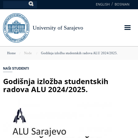
Skip
ENGLISH
BOSNIAN
Search
to
main
content
University of Sarajevo
You
Home
Node
Godišnja izložba studentskih radova ALU 2024/2025.
are
NAŠI STUDENTI
here
Godišnja izložba studentskih
radova ALU 2024/2025.