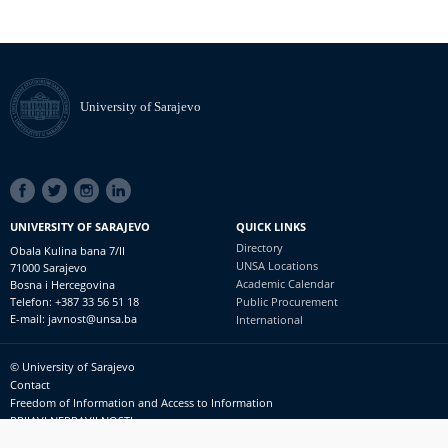
University of Sarajevo
SOCIAL
LINKS
UNIVERSITY OF SARAJEVO
QUICK LINKS
Directory
Obala Kulina bana 7/II
UNSA Locations
71000 Sarajevo
Academic Calendar
Bosna i Hercegovina
Telefon: +387 33 56 51 18
Public Procurement
E-mail: javnost@unsa.ba
International
© University of Sarajevo
Footer
Contact
meni
Freedom of Information and Access to Information
PRIJAVI NEPRAVILNOSTI
RSS