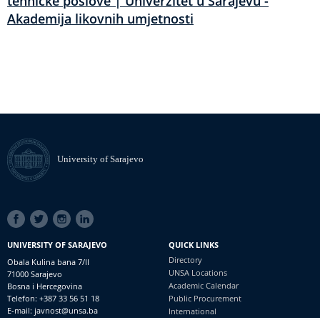
tehničke poslove | Univerzitet u Sarajevu -
Akademija likovnih umjetnosti
University of Sarajevo
SOCIAL
LINKS
UNIVERSITY OF SARAJEVO
QUICK LINKS
Directory
Obala Kulina bana 7/II
UNSA Locations
71000 Sarajevo
Academic Calendar
Bosna i Hercegovina
Telefon: +387 33 56 51 18
Public Procurement
E-mail: javnost@unsa.ba
International