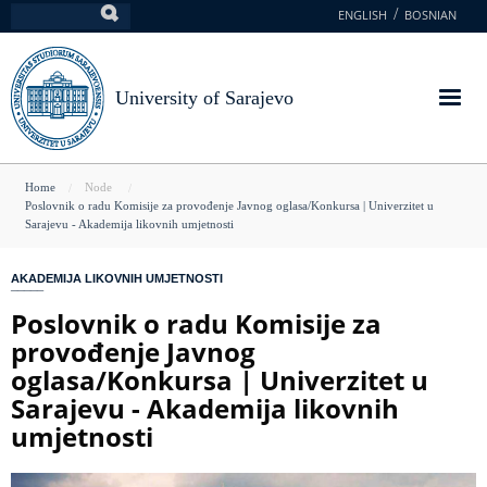
Skip
ENGLISH
BOSNIAN
Search
to
main
content
University of Sarajevo
You
Home
Node
Poslovnik o radu Komisije za provođenje Javnog oglasa/Konkursa | Univerzitet u
are
Sarajevu - Akademija likovnih umjetnosti
here
AKADEMIJA LIKOVNIH UMJETNOSTI
Poslovnik o radu Komisije za
provođenje Javnog
oglasa/Konkursa | Univerzitet u
Sarajevu - Akademija likovnih
umjetnosti