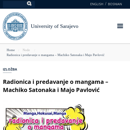
Skip
ENGLISH
BOSNIAN
Search
to
main
content
University of Sarajevo
You
Home
Node
Radionica i predavanje o mangama – Machiko Satonaka i Majo Pavlović
are
here
IZLOŽBA
Radionica i predavanje o mangama –
Machiko Satonaka i Majo Pavlović