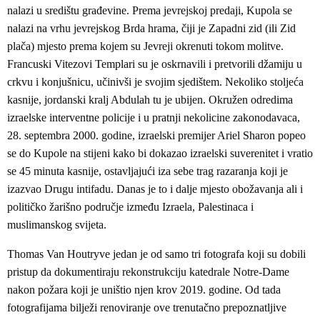
nalazi u središtu građevine. Prema jevrejskoj predaji, Kupola se
nalazi na vrhu jevrejskog Brda hrama, čiji je Zapadni zid (ili Zid
plača) mjesto prema kojem su Jevreji okrenuti tokom molitve.
Francuski Vitezovi Templari su je oskrnavili i pretvorili džamiju u
crkvu i konjušnicu, učinivši je svojim sjedištem. Nekoliko stoljeća
kasnije, jordanski kralj Abdulah tu je ubijen. Okružen odredima
izraelske interventne policije i u pratnji nekolicine zakonodavaca,
28. septembra 2000. godine, izraelski premijer Ariel Sharon popeo
se do Kupole na stijeni kako bi dokazao izraelski suverenitet i vratio
se 45 minuta kasnije, ostavljajući iza sebe trag razaranja koji je
izazvao Drugu intifadu. Danas je to i dalje mjesto obožavanja ali i
političko žarišno područje između Izraela, Palestinaca i
muslimanskog svijeta.
Thomas Van Houtryve jedan je od samo tri fotografa koji su dobili
pristup da dokumentiraju rekonstrukciju katedrale Notre-Dame
nakon požara koji je uništio njen krov 2019. godine. Od tada
fotografijama bilježi renoviranje ove trenutačno prepoznatljive