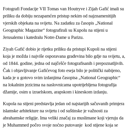
Fotografi Fondacije VII Tomas van Houtryve i Zijah Gafić imali su
priliku da dobiju nezapamćen pristup nekim od najznamenitijih
vjerskih objekata na svijetu. Na zadatku za časopis „National
Geographic Magazine“ fotografirali su Kupolu na stijeni u
Jerusalemu i katedralu Notre-Dame u Parizu.
Ziyah Gafić dobio je rijetku priliku da pristupi Kupoli na stijeni
koja je možda i najviše osporavana građevina bilo gdje na svijetu, a,
od 1844. godine, jedna od najčešće fotografisanih i prepoznatljivih.
Čak i objavljivanje Gafićevog foto eseja bilo je politički nabijeno,
kada je u gotovo svim izdanjima časopisa „National Geographic“
na lokalnim jezicima na naslovnicama upotrijebljena fotografija
džamije, osim u izraelskom, arapskom i kineskom izdanju.
Kupola na stijeni predstavlja jedan od najstarijih sačuvanih primjera
islamske arhitekture na svijetu i od suštinske je važnosti za
abrahamske religije. Ima veliki značaj za muslimane koji vjeruju da
je Muhammed počeo svoje noćno putovanje kod stijene koja se