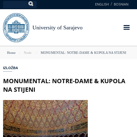
Skip
ENGLISH
BOSNIAN
Search
to
main
content
University of Sarajevo
You
Home
Node
MONUMENTAL: NOTRE-DAME & KUPOLA NA STIJENI
are
IZLOŽBA
here
MONUMENTAL: NOTRE-DAME & KUPOLA
NA STIJENI