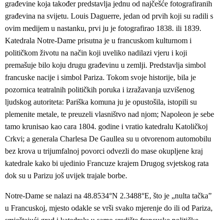
građevine koja također predstavlja jednu od najčešće fotografiranih
građevina na svijetu. Louis Daguerre, jedan od prvih koji su radili s
ovim medijem u nastanku, prvi ju je fotografirao 1838. ili 1839.
Katedrala Notre-Dame prisutna je u francuskom kulturnom i
političkom životu na način koji uveliko nadilazi vjeru i koji
premašuje bilo koju drugu građevinu u zemlji. Predstavlja simbol
francuske nacije i simbol Pariza. Tokom svoje historije, bila je
pozornica teatralnih političkih poruka i izražavanja uzvišenog
ljudskog autoriteta: Pariška komuna ju je opustošila, istopili su
plemenite metale, te preuzeli vlasništvo nad njom; Napoleon je sebe
tamo krunisao kao cara 1804. godine i vratio katedralu Katoličkoj
Crkvi; a generala Charlesa De Gaullea su u otvorenom automobilu
bez krova u trijumfalnoj povorci odvezli do mase okupljene kraj
katedrale kako bi ujedinio Francuze krajem Drugog svjetskog rata
dok su u Parizu još uvijek trajale borbe.
Notre-Dame se nalazi na 48.8534°N 2.3488°E, što je „nulta tačka”
u Francuskoj, mjesto odakle se vrši svako mjerenje do ili od Pariza,