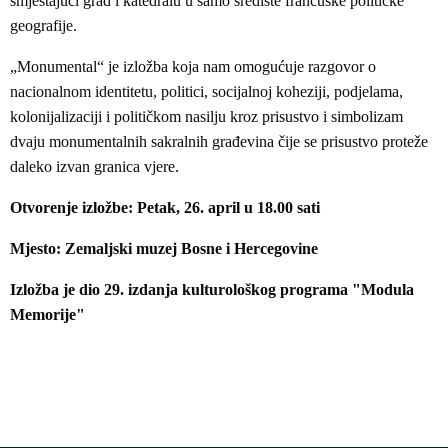
smještajući grad i katedralu u samo središte francuske političke
geografije.
„Monumental“ je izložba koja nam omogućuje razgovor o
nacionalnom identitetu, politici, socijalnoj koheziji, podjelama,
kolonijalizaciji i političkom nasilju kroz prisustvo i simbolizam
dvaju monumentalnih sakralnih građevina čije se prisustvo proteže
daleko izvan granica vjere.
Otvorenje izložbe: Petak, 26. april u 18.00 sati
Mjesto: Zemaljski muzej Bosne i Hercegovine
Izložba je dio 29. izdanja kulturološkog programa "Modula
Memorije"