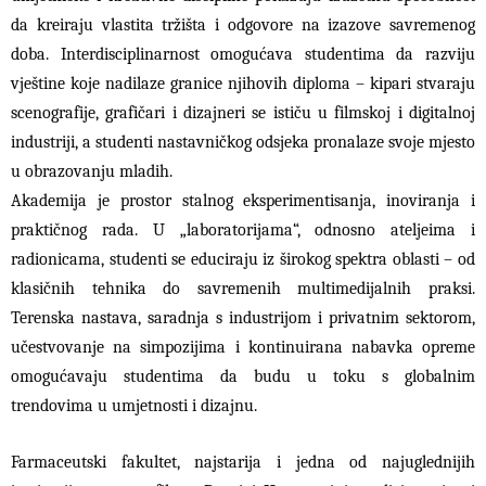
da kreiraju vlastita tržišta i odgovore na izazove savremenog
doba. Interdisciplinarnost omogućava studentima da razviju
vještine koje nadilaze granice njihovih diploma – kipari stvaraju
scenografije, grafičari i dizajneri se ističu u filmskoj i digitalnoj
industriji, a studenti nastavničkog odsjeka pronalaze svoje mjesto
u obrazovanju mladih.
Akademija je prostor stalnog eksperimentisanja, inoviranja i
praktičnog rada. U „laboratorijama“, odnosno ateljeima i
radionicama, studenti se educiraju iz širokog spektra oblasti – od
klasičnih tehnika do savremenih multimedijalnih praksi.
Terenska nastava, saradnja s industrijom i privatnim sektorom,
učestvovanje na simpozijima i kontinuirana nabavka opreme
omogućavaju studentima da budu u toku s globalnim
trendovima u umjetnosti i dizajnu.
Farmaceutski fakultet, najstarija i jedna od najuglednijih