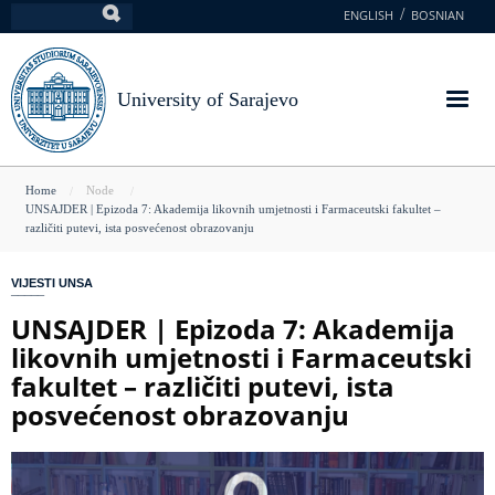
Skip
ENGLISH
BOSNIAN
Search
to
main
content
University of Sarajevo
You
Home
Node
UNSAJDER | Epizoda 7: Akademija likovnih umjetnosti i Farmaceutski fakultet –
are
različiti putevi, ista posvećenost obrazovanju
here
VIJESTI UNSA
UNSAJDER | Epizoda 7: Akademija
likovnih umjetnosti i Farmaceutski
fakultet – različiti putevi, ista
posvećenost obrazovanju