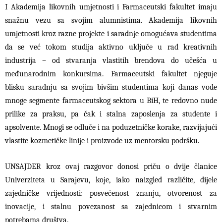
I Akademija likovnih umjetnosti i Farmaceutski fakultet imaju
snažnu vezu sa svojim alumnistima. Akademija likovnih
umjetnosti kroz razne projekte i saradnje omogućava studentima
da se već tokom studija aktivno uključe u rad kreativnih
industrija – od stvaranja vlastitih brendova do učešća u
međunarodnim konkursima. Farmaceutski fakultet njeguje
blisku saradnju sa svojim bivšim studentima koji danas vode
mnoge segmente farmaceutskog sektora u BiH, te redovno nude
prilike za praksu, pa čak i stalna zaposlenja za studente i
apsolvente. Mnogi se odluče i na poduzetničke korake, razvijajući
vlastite kozmetičke linije i proizvode uz mentorsku podršku.
UNSAJDER kroz ovaj razgovor donosi priču o dvije članice
Univerziteta u Sarajevu, koje, iako naizgled različite, dijele
zajedničke vrijednosti: posvećenost znanju, otvorenost za
inovacije, i stalnu povezanost sa zajednicom i stvarnim
potrebama društva.