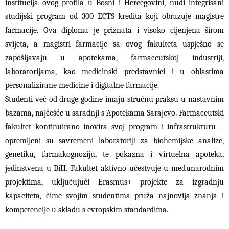
institucija ovog profila u Bosni i Hercegovini, nudi integrisani
studijski program od 300 ECTS kredita koji obrazuje magistre
farmacije. Ova diploma je priznata i visoko cijenjena širom
svijeta, a magistri farmacije sa ovog fakulteta uspješno se
zapošljavaju u apotekama, farmaceutskoj industriji,
laboratorijama, kao medicinski predstavnici i u oblastima
personalizirane medicine i digitalne farmacije.
Studenti već od druge godine imaju stručnu praksu u nastavnim
bazama, najčešće u saradnji s Apotekama Sarajevo. Farmaceutski
fakultet kontinuirano inovira svoj program i infrastrukturu –
opremljeni su savremeni laboratoriji za biohemijske analize,
genetiku, farmakognoziju, te pokazna i virtuelna apoteka,
jedinstvena u BiH. Fakultet aktivno učestvuje u međunarodnim
projektima, uključujući Erasmus+ projekte za izgradnju
kapaciteta, čime svojim studentima pruža najnovija znanja i
kompetencije u skladu s evropskim standardima.