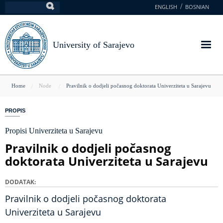
Skip
ENGLISH
BOSNIAN
Search
to
main
content
University of Sarajevo
You
Home
Node
Pravilnik o dodjeli počasnog doktorata Univerziteta u Sarajevu
are
PROPIS
here
Propisi Univerziteta u Sarajevu
Pravilnik o dodjeli počasnog
doktorata Univerziteta u Sarajevu
DODATAK
Pravilnik o dodjeli počasnog doktorata
Univerziteta u Sarajevu