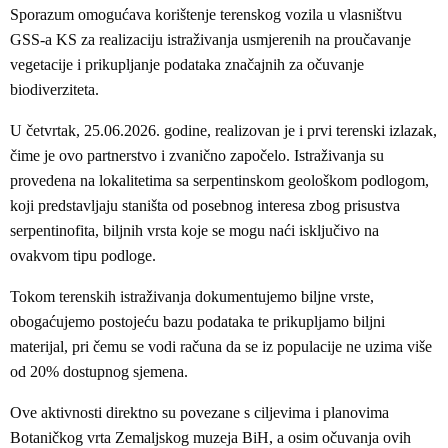
Sporazum omogućava korištenje terenskog vozila u vlasništvu
GSS-a KS za realizaciju istraživanja usmjerenih na proučavanje
vegetacije i prikupljanje podataka značajnih za očuvanje
biodiverziteta.
U četvrtak, 25.06.2026. godine, realizovan je i prvi terenski izlazak,
čime je ovo partnerstvo i zvanično započelo. Istraživanja su
provedena na lokalitetima sa serpentinskom geološkom podlogom,
koji predstavljaju staništa od posebnog interesa zbog prisustva
serpentinofita, biljnih vrsta koje se mogu naći isključivo na
ovakvom tipu podloge.
Tokom terenskih istraživanja dokumentujemo biljne vrste,
obogaćujemo postojeću bazu podataka te prikupljamo biljni
materijal, pri čemu se vodi računa da se iz populacije ne uzima više
od 20% dostupnog sjemena.
Ove aktivnosti direktno su povezane s ciljevima i planovima
Botaničkog vrta Zemaljskog muzeja BiH, a osim očuvanja ovih