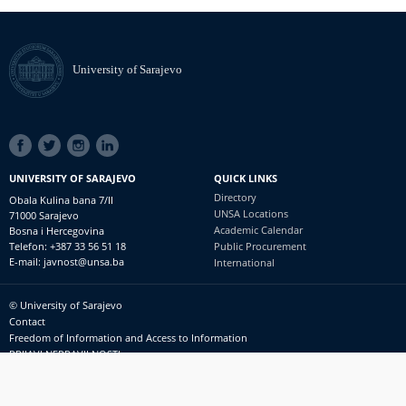
University of Sarajevo
SOCIAL
LINKS
UNIVERSITY OF SARAJEVO
QUICK LINKS
Directory
Obala Kulina bana 7/II
UNSA Locations
71000 Sarajevo
Academic Calendar
Bosna i Hercegovina
Telefon: +387 33 56 51 18
Public Procurement
E-mail: javnost@unsa.ba
International
© University of Sarajevo
Footer
Contact
meni
Freedom of Information and Access to Information
PRIJAVI NEPRAVILNOSTI
RSS
prijavikorupciju@unsa.ba