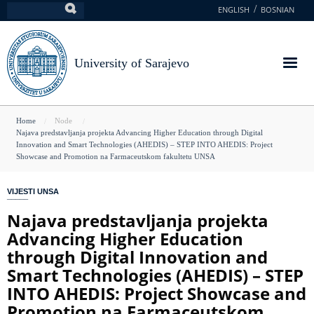
Skip
ENGLISH
BOSNIAN
Search
to
main
content
University of Sarajevo
You
Home
Node
Najava predstavljanja projekta Advancing Higher Education through Digital
are
Innovation and Smart Technologies (AHEDIS) – STEP INTO AHEDIS: Project
Showcase and Promotion na Farmaceutskom fakultetu UNSA
here
VIJESTI UNSA
Najava predstavljanja projekta
Advancing Higher Education
through Digital Innovation and
Smart Technologies (AHEDIS) – STEP
INTO AHEDIS: Project Showcase and
Promotion na Farmaceutskom