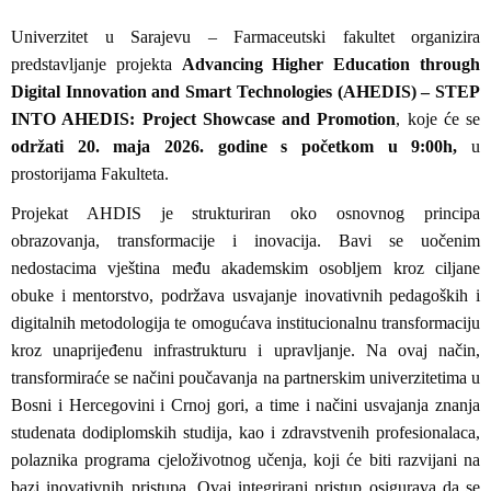
Univerzitet u Sarajevu – Farmaceutski fakultet organizira
predstavljanje projekta
Advancing Higher Education through
Digital Innovation and Smart Technologies (AHEDIS) – STEP
INTO AHEDIS: Project Showcase and Promotion
, koje će se
održati 20. maja 2026. godine s početkom u 9:00h,
u
prostorijama Fakulteta.
Projekat AHDIS je strukturiran oko osnovnog principa
obrazovanja, transformacije i inovacija. Bavi se uočenim
nedostacima vještina među akademskim osobljem kroz ciljane
obuke i mentorstvo, podržava usvajanje inovativnih pedagoških i
digitalnih metodologija te omogućava institucionalnu transformaciju
kroz unaprijeđenu infrastrukturu i upravljanje. Na ovaj način,
transformiraće se načini poučavanja na partnerskim univerzitetima u
Bosni i Hercegovini i Crnoj gori, a time i načini usvajanja znanja
studenata dodiplomskih studija, kao i zdravstvenih profesionalaca,
polaznika programa cjeloživotnog učenja, koji će biti razvijani na
bazi inovativnih pristupa. Ovaj integrirani pristup osigurava da se