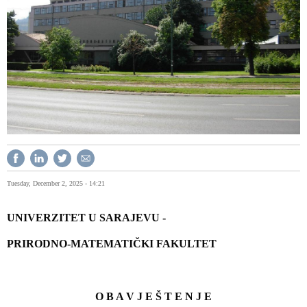
Tuesday, December 2, 2025 - 14:21
UNIVERZITET U SARAJEVU -
PRIRODNO-MATEMATIČKI FAKULTET
O B A V J E Š T E N J E