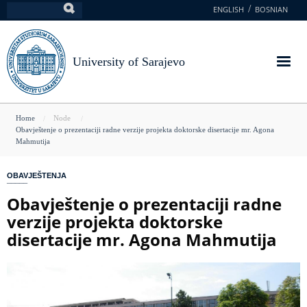
Skip
ENGLISH
BOSNIAN
Search
to
main
content
University of Sarajevo
You
Home
Node
Obavještenje o prezentaciji radne verzije projekta doktorske disertacije mr. Agona
are
Mahmutija
here
OBAVJEŠTENJA
Obavještenje o prezentaciji radne
verzije projekta doktorske
disertacije mr. Agona Mahmutija