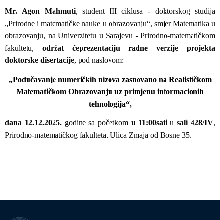
Mr. Agon Mahmuti
, student
III ciklusa - doktorskog studija
„Prirodne i matematičke nauke u obrazovanju“, smjer Matematika u
obrazovanju, na Univerzitetu u Sarajevu - Prirodno-matematičkom
fakultetu,
održat će
prezentaciju radne verzije projekta
doktorske disertacije
, pod naslovom:
„Podučavanje numeričkih nizova zasnovano na Realističkom
Matematičkom Obrazovanju uz primjenu informacionih
tehnologija“
,
dana
12.12.2025.
godine
sa početkom
u 11:00
sati
u
sali
428/IV
,
Prirodno-matematičkog fakulteta, Ulica Zmaja od Bosne 35.