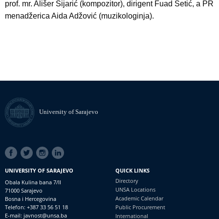
prof. mr. Ališer Sijarić (kompozitor), dirigent Fuad Šetić, a PR
menadžerica Aida Adžović (muzikologinja).
University of Sarajevo
SOCIAL
LINKS
UNIVERSITY OF SARAJEVO
QUICK LINKS
Directory
Obala Kulina bana 7/II
UNSA Locations
71000 Sarajevo
Academic Calendar
Bosna i Hercegovina
Telefon: +387 33 56 51 18
Public Procurement
E-mail: javnost@unsa.ba
International