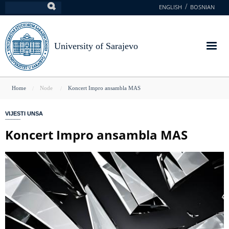
Skip
ENGLISH
BOSNIAN
Search
to
main
content
University of Sarajevo
You
Home
Node
Koncert Impro ansambla MAS
are
VIJESTI UNSA
here
Koncert Impro ansambla MAS