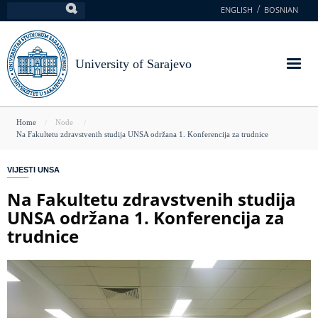
Skip
ENGLISH
BOSNIAN
Search
to
main
content
University of Sarajevo
You
Home
Node
Na Fakultetu zdravstvenih studija UNSA održana 1. Konferencija za trudnice
are
here
VIJESTI UNSA
Na Fakultetu zdravstvenih studija
UNSA održana 1. Konferencija za
trudnice