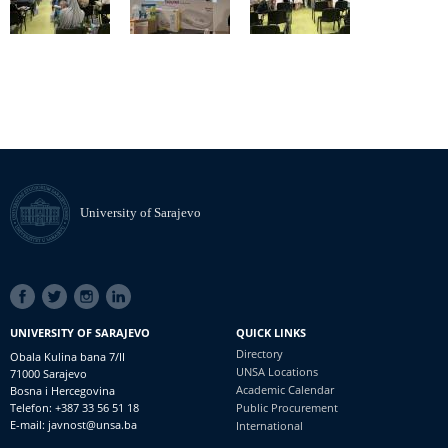
University of Sarajevo
SOCIAL
LINKS
UNIVERSITY OF SARAJEVO
QUICK LINKS
Directory
Obala Kulina bana 7/II
UNSA Locations
71000 Sarajevo
Academic Calendar
Bosna i Hercegovina
Telefon: +387 33 56 51 18
Public Procurement
E-mail: javnost@unsa.ba
International