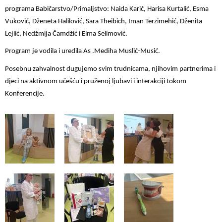
programa Babičarstvo/Primaljstvo: Naida Karić, Harisa Kurtalić, Esma
Vuković, Dženeta Halilović, Sara Theibich, Iman Terzimehić, Dženita
Lejlić, Nedžmija Čamdžić i Elma Selimović.
Program je vodila i uredila As .Mediha Muslić-Musić.
Posebnu zahvalnost dugujemo svim trudnicama, njihovim partnerima i
djeci na aktivnom učešću i pruženoj ljubavi i interakciji tokom
Konferencije.