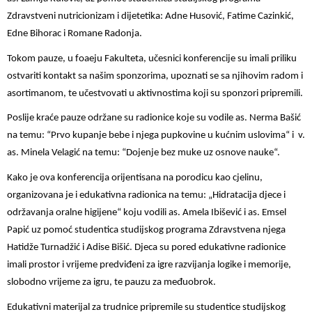
Zdravstveni nutricionizam i dijetetika: Adne Husović, Fatime Cazinkić,
Edne Bihorac i Romane Radonja.
Tokom pauze, u foaeju Fakulteta, učesnici konferencije su imali priliku
ostvariti kontakt sa našim sponzorima, upoznati se sa njihovim radom i
asortimanom, te učestvovati u aktivnostima koji su sponzori pripremili.
Poslije kraće pauze održane su radionice koje su vodile as. Nerma Bašić
na temu: “Prvo kupanje bebe i njega pupkovine u kućnim uslovima“ i v.
as. Minela Velagić na temu: “Dojenje bez muke uz osnove nauke“.
Kako je ova konferencija orijentisana na porodicu kao cjelinu,
organizovana je i edukativna radionica na temu: „Hidratacija djece i
održavanja oralne higijene“ koju vodili as. Amela Ibišević i as. Emsel
Papić uz pomoć studentica studijskog programa Zdravstvena njega
Hatidže Turnadžić i Adise Bišić. Djeca su pored edukativne radionice
imali prostor i vrijeme predviđeni za igre razvijanja logike i memorije,
slobodno vrijeme za igru, te pauzu za međuobrok.
Edukativni materijal za trudnice pripremile su studentice studijskog