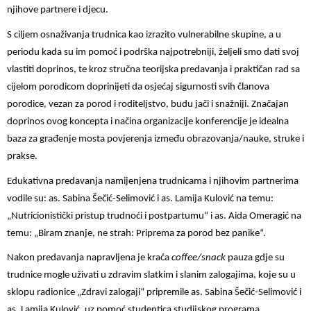
njihove partnere i djecu.
S ciljem osnaživanja trudnica kao izrazito vulnerabilne skupine, a u
periodu kada su im pomoć i podrška najpotrebniji, željeli smo dati svoj
vlastiti doprinos, te kroz stručna teorijska predavanja i praktičan rad sa
cijelom porodicom doprinijeti da osjećaj sigurnosti svih članova
porodice, vezan za porod i roditeljstvo, budu jači i snažniji. Značajan
doprinos ovog koncepta i načina organizacije konferencije je idealna
baza za građenje mosta povjerenja između obrazovanja/nauke, struke i
prakse.
Edukativna predavanja namijenjena trudnicama i njihovim partnerima
vodile su: as. Sabina Šečić-Selimović i as. Lamija Kulović na temu:
„Nutricionistički pristup trudnoći i postpartumu“ i as. Aida Omeragić na
temu: „Biram znanje, ne strah: Priprema za porod bez panike“.
Nakon predavanja napravljena je kraća
coffee/snack
pauza gdje su
trudnice mogle uživati u zdravim slatkim i slanim zalogajima, koje su u
sklopu radionice „Zdravi zalogaji“ pripremile as. Sabina Šečić-Selimović i
as. Lamija Kulović, uz pomoć studentica studijskog programa