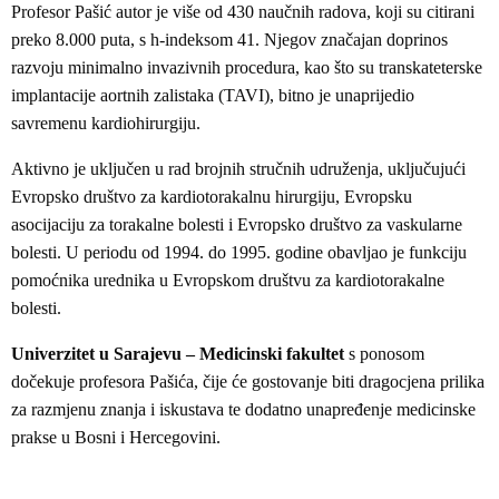
Profesor Pašić autor je više od 430 naučnih radova, koji su citirani
preko 8.000 puta, s h-indeksom 41. Njegov značajan doprinos
razvoju minimalno invazivnih procedura, kao što su transkateterske
implantacije aortnih zalistaka (TAVI), bitno je unaprijedio
savremenu kardiohirurgiju.
Aktivno je uključen u rad brojnih stručnih udruženja, uključujući
Evropsko društvo za kardiotorakalnu hirurgiju, Evropsku
asocijaciju za torakalne bolesti i Evropsko društvo za vaskularne
bolesti. U periodu od 1994. do 1995. godine obavljao je funkciju
pomoćnika urednika u Evropskom društvu za kardiotorakalne
bolesti.
Univerzitet u Sarajevu – Medicinski fakultet
s ponosom
dočekuje profesora Pašića, čije će gostovanje biti dragocjena prilika
za razmjenu znanja i iskustava te dodatno unapređenje medicinske
prakse u Bosni i Hercegovini.