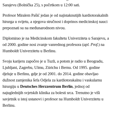
Sarajevu (Bolnička 25), s početkom u 12:00 sati.
Profesor Miralem Pašić jedan je od najistaknutijih kardiotorakalnih
hirurga u svijetu, a njegova stručnost i doprinos medicinskoj nauci
prepoznati su na međunarodnom nivou.
Diplomirao je na Medicinskom fakultetu Univerziteta u Sarajevu, a
od 2000. godine nosi zvanje vanrednog profesora (
apl. Prof.
) na
Humboldt Univerzitetu u Berlinu.
Svoju karijeru započeo je u Tuzli, a potom je radio u Beogradu,
Ljubljani, Zagrebu, Ulmu, Zürichu i Bernu. Od 1995. godine
djeluje u Berlinu, gdje je od 2001. do 2014. godine obavljao
dužnost zamjenika šefa Odjela za kardiotorakalnu i vaskularnu
hirurgiju u
Deutsches Herzzentrum Berlin
, jednoj od
najuglednijih svjetskih klinika za bolesti srca. Trenutno je viši
savjetnik u istoj ustanovi i profesor na Humboldt Univerzitetu u
Berlinu.