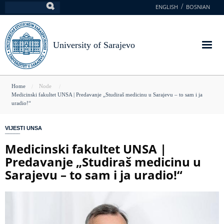
Skip
ENGLISH
BOSNIAN
Search
to
main
content
University of Sarajevo
You
Home
Node
Medicinski fakultet UNSA | Predavanje „Studiraš medicinu u Sarajevu – to sam i ja
are
uradio!“
here
VIJESTI UNSA
Medicinski fakultet UNSA |
Predavanje „Studiraš medicinu u
Sarajevu – to sam i ja uradio!“