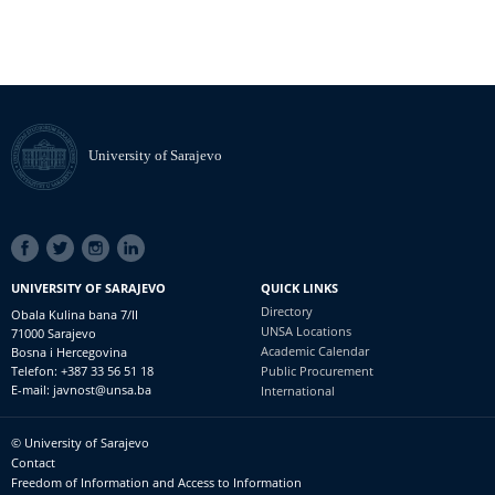
University of Sarajevo
SOCIAL
LINKS
UNIVERSITY OF SARAJEVO
QUICK LINKS
Directory
Obala Kulina bana 7/II
UNSA Locations
71000 Sarajevo
Academic Calendar
Bosna i Hercegovina
Telefon: +387 33 56 51 18
Public Procurement
E-mail: javnost@unsa.ba
International
© University of Sarajevo
Footer
Contact
meni
Freedom of Information and Access to Information