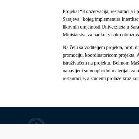
Projekat “Konzervacija, restauracija i 
Sarajeva” kojeg implementira Interdisci
likovnih umjetnosti Univerziteta u Sar
Ministarstva za nauku, visoko obrazov
Na čelu sa voditeljem projekta, prof. 
promociju, koordinatoricom projekta, A
istraživačem na projektu, Belmom Mašić
nabavljeni su neophodni materijali za o
restauracije, a studenti prolaze kroz k
University of Sarajevo