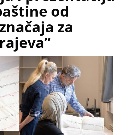
baštine od
značaja za
rajeva”