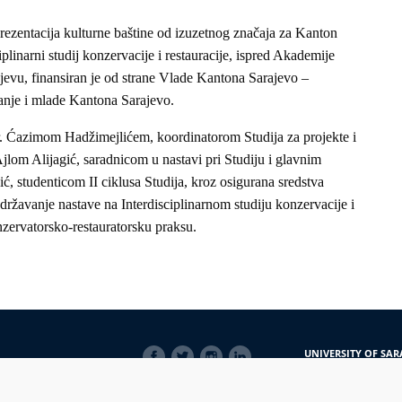
prezentacija kulturne baštine od izuzetnog značaja za Kanton
plinarni studij konzervacije i restauracije, ispred Akademije
ajevu, finansiran je od strane Vlade Kantona Sarajevo –
anje i mlade Kantona Sarajevo.
dr. Ćazimom Hadžimejlićem, koordinatorom Studija za projekte i
jlom Alijagić, saradnicom u nastavi pri Studiju i glavnim
, studenticom II ciklusa Studija, kroz osigurana sredstva
državanje nastave na Interdisciplinarnom studiju konzervacije i
onzervatorsko-restauratorsku praksu.
SOCIAL
UNIVERSITY OF SAR
LINKS
Obala Kulina bana 7/
71000 Sarajevo