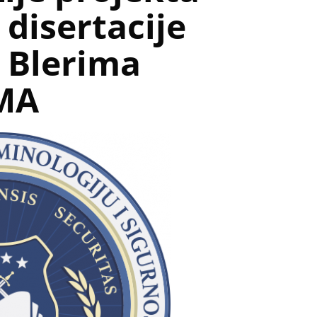
disertacije
 Blerima
 MA