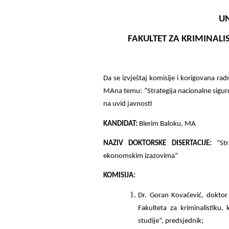
UN
FAKULTET ZA KRIMINALI
Da se izvještaj komisije i korigovana ra
MA
na temu: ”Strategija nacionalne sigu
na uvid javnosti
KANDIDAT:
Blerim Baloku, MA
NAZIV DOKTORSKE DISERTACIJE:
”Str
ekonomskim izazovima”
KOMISIJA:
Dr. Goran Kovačević, doktor 
Fakulteta za kriminalistiku,
studije”, predsjednik;