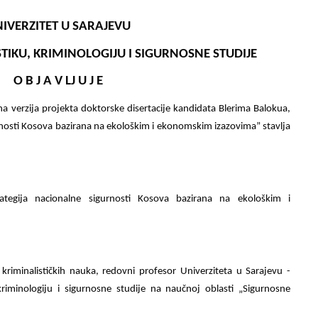
IVERZITET U SARAJEVU
STIKU, KRIMINOLOGIJU I SIGURNOSNE STUDIJE
O B J A V LJ U J E
dna verzija projekta doktorske disertacije kandidata Blerima Balokua,
rnosti Kosova bazirana na ekološkim i ekonomskim izazovima” stavlja
ategija nacionalne sigurnosti Kosova bazirana na ekološkim i
kriminalističkih nauka, redovni profesor Univerziteta u Sarajevu -
 kriminologiju i sigurnosne studije na naučnoj oblasti „Sigurnosne