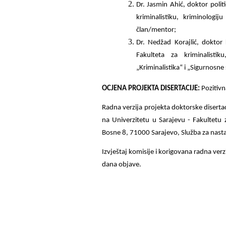
Dr.
Jasmin Ahić,
doktor politi
kriminalistiku, kriminologi
član/mentor;
Dr. Nedžad Korajlić, doktor 
Fakulteta za kriminalisti
„Kriminalistika“ i „Sigurnosne 
OCJENA PROJEKTA DISERTACIJE:
Pozitivn
Radna verzija projekta doktorske disert
na Univerzitetu u Sarajevu - Fakultetu z
Bosne 8, 71000 Sarajevo, Služba za nasta
Izvještaj komisije i korigovana radna verz
dana objave.