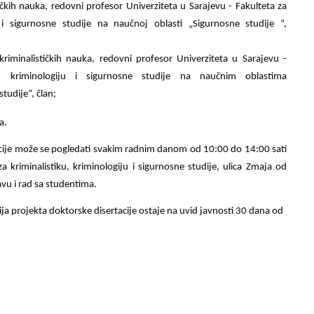
čkih nauka, redovni profesor Univerziteta u Sarajevu - Fakulteta za
ju i sigurnosne studije na naučnoj oblasti „Sigurnosne studije ”,
kriminalističkih nauka, redovni profesor Univerziteta u Sarajevu -
ku, kriminologiju i sigurnosne studije na naučnim oblastima
studije”, član;
a.
acije može se pogledati svakim radnim danom od 10:00 do 14:00 sati
a kriminalistiku, kriminologiju i sigurnosne studije, ulica Zmaja od
vu i rad sa studentima.
ija projekta doktorske disertacije ostaje na uvid javnosti 30 dana od