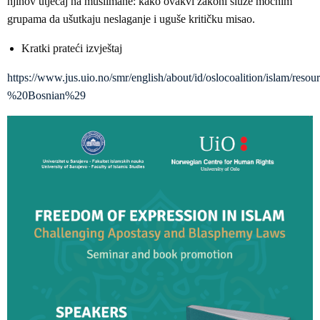
njihov utjecaj na muslimane: kako ovakvi zakoni služe moćnim
grupama da ušutkaju neslaganje i uguše kritičku misao.
Kratki prateći izvještaj
https://www.jus.uio.no/smr/english/about/id/oslocoalition/islam
%20Bosnian%29