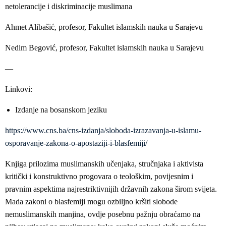
netolerancije i diskriminacije muslimana
Ahmet Alibašić, profesor, Fakultet islamskih nauka u Sarajevu
Nedim Begović, profesor, Fakultet islamskih nauka u Sarajevu
—
Linkovi:
Izdanje na bosanskom jeziku
https://www.cns.ba/cns-izdanja/sloboda-izrazavanja-u-islamu-
osporavanje-zakona-o-apostaziji-i-blasfemiji/
Knjiga prilozima muslimanskih učenjaka, stručnjaka i aktivista
kritički i konstruktivno progovara o teološkim, povijesnim i
pravnim aspektima najrestriktivnijih državnih zakona širom svijeta.
Mada zakoni o blasfemiji mogu ozbiljno kršiti slobode
nemuslimanskih manjina, ovdje posebnu pažnju obraćamo na