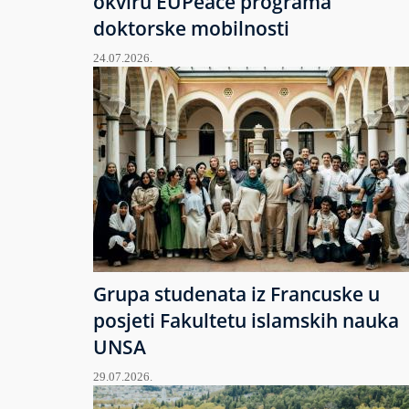
okviru EUPeace programa
doktorske mobilnosti
24.07.2026.
Grupa studenata iz Francuske u
posjeti Fakultetu islamskih nauka
UNSA
29.07.2026.