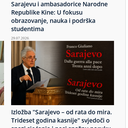
Sarajevu i ambasadorice Narodne
Republike Kine: U fokusu
obrazovanje, nauka i podrška
studentima
29.07.2026.
Izložba "Sarajevo – od rata do mira.
u
Trideset godina kasnije" svjedoči o