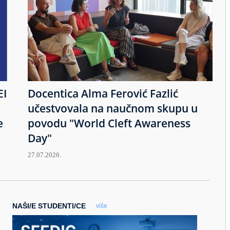
EI
Docentica Alma Ferović Fazlić
učestvovala na naučnom skupu u
e
povodu "World Cleft Awareness
Day"
27.07.2026.
NAŠI/E STUDENTI/CE
više