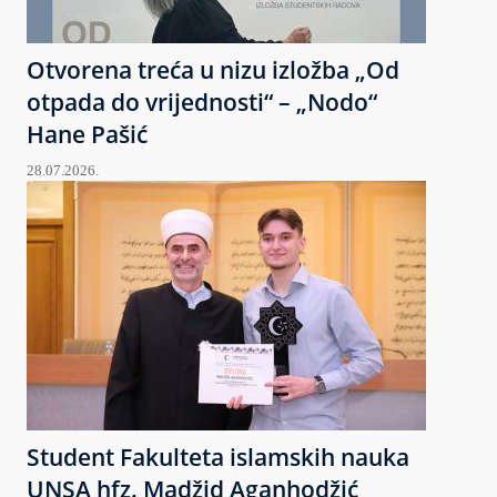
Otvorena treća u nizu izložba „Od
otpada do vrijednosti“ – „Nodo“
Hane Pašić
28.07.2026.
Student Fakulteta islamskih nauka
UNSA hfz. Madžid Aganhodžić